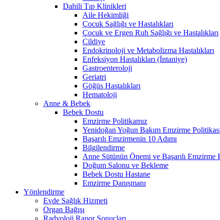
Dahili Tıp Klinikleri
Aile Hekimliği
Çocuk Sağlığı ve Hastalıkları
Çocuk ve Ergen Ruh Sağlığı ve Hastalıkları
Cildiye
Endokrinoloji ve Metabolizma Hastalıkları
Enfeksiyon Hastalıkları (İntaniye)
Gastroenteroloji
Geriatri
Göğüs Hastalıkları
Hematoloji
Anne & Bebek
Bebek Dostu
Emzirme Politikamız
Yenidoğan Yoğun Bakım Emzirme Politikas
Başarılı Emzirmenin 10 Adımı
Bilgilendirme
Anne Sütünün Önemi ve Başarılı Emzirme E
Doğum Salonu ve Bekleme
Bebek Dostu Hastane
Emzirme Danışmanı
Yönlendirme
Evde Sağlık Hizmeti
Organ Bağışı
Radyoloji Rapor Sonuçları