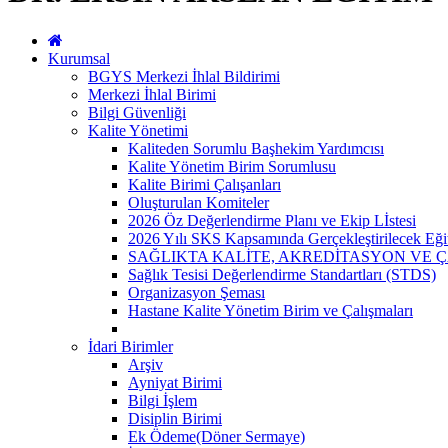
Kurumsal
BGYS Merkezi İhlal Bildirimi
Merkezi İhlal Birimi
Bilgi Güvenliği
Kalite Yönetimi
Kaliteden Sorumlu Başhekim Yardımcısı
Kalite Yönetim Birim Sorumlusu
Kalite Birimi Çalışanları
Oluşturulan Komiteler
2026 Öz Değerlendirme Planı ve Ekip Lİstesi
2026 Yılı SKS Kapsamında Gerçekleştirilecek Eği
SAĞLIKTA KALİTE, AKREDİTASYON VE 
Sağlık Tesisi Değerlendirme Standartları (STDS)
Organizasyon Şeması
Hastane Kalite Yönetim Birim ve Çalışmaları
İdari Birimler
Arşiv
Ayniyat Birimi
Bilgi İşlem
Disiplin Birimi
Ek Ödeme(Döner Sermaye)