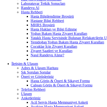
Laboratuvar Tetkik Sonuçları
Randevu Al
Hasta Rehberi
Hasta Bilgilendirme Broşürü
Hastane Bilgi Rehberi
MHRS Broşürü
Hasta Hakları ve Bilgi Edinme
Yoğun Bakım Hasta Ziyaret Kuralları
Yataklı Hasta Servisinde Bulunan Refakatçilerin 
Yenidoğan Yoğun Bakım Hasta Ziyaret Kuralları
Çocuklar İçin Ziyaret Kuralları
Ziyaret Saatleri ve Kuralları
Nasıl Randevu Alınır?
İletişim & Ulaşım
Adres & Ulaşım Haritası
Sık Sorulan Sorular
Öneri ve Görüşleriniz
Hasta Görüş & Öneri & Şikayet Formu
Çalışan Görüş & Öneri & Şikayet Formu
Telefon Rehberi
Ulaşım
Anketlerimiz
Acil Servis Hasta Memnuniyet Anketi
Ayaktan Hasta Memnuniyet Anketi