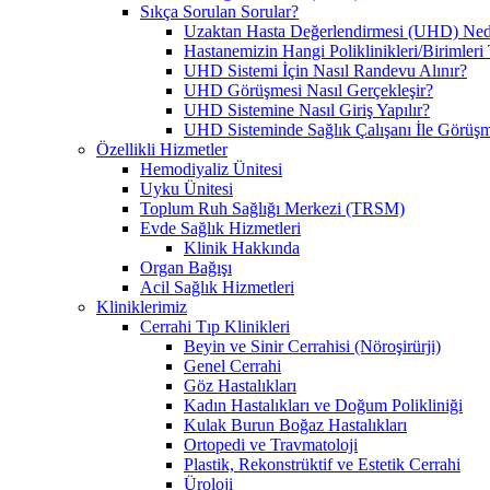
Sıkça Sorulan Sorular?
Uzaktan Hasta Değerlendirmesi (UHD) Ned
Hastanemizin Hangi Poliklinikleri/Birimler
UHD Sistemi İçin Nasıl Randevu Alınır?
UHD Görüşmesi Nasıl Gerçekleşir?
UHD Sistemine Nasıl Giriş Yapılır?
UHD Sisteminde Sağlık Çalışanı İle Görüşme
Özellikli Hizmetler
Hemodiyaliz Ünitesi
Uyku Ünitesi
Toplum Ruh Sağlığı Merkezi (TRSM)
Evde Sağlık Hizmetleri
Klinik Hakkında
Organ Bağışı
Acil Sağlık Hizmetleri
Kliniklerimiz
Cerrahi Tıp Klinikleri
Beyin ve Sinir Cerrahisi (Nöroşirürji)
Genel Cerrahi
Göz Hastalıkları
Kadın Hastalıkları ve Doğum Polikliniği
Kulak Burun Boğaz Hastalıkları
Ortopedi ve Travmatoloji
Plastik, Rekonstrüktif ve Estetik Cerrahi
Üroloji