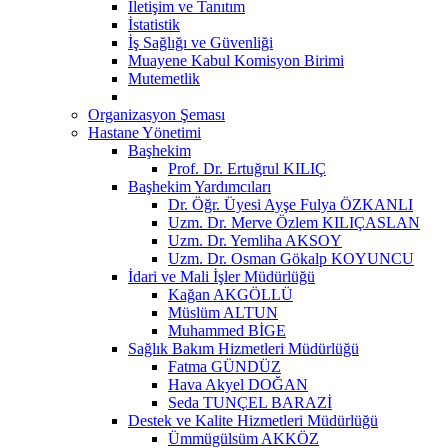
İletişim ve Tanıtım
İstatistik
İş Sağlığı ve Güvenliği
Muayene Kabul Komisyon Birimi
Mutemetlik
Organizasyon Şeması
Hastane Yönetimi
Başhekim
Prof. Dr. Ertuğrul KILIÇ
Başhekim Yardımcıları
Dr. Öğr. Üyesi Ayşe Fulya ÖZKANLI
Uzm. Dr. Merve Özlem KILIÇASLAN
Uzm. Dr. Yemliha AKSOY
Uzm. Dr. Osman Gökalp KOYUNCU
İdari ve Mali İşler Müdürlüğü
Kağan AKGÖLLÜ
Müslüm ALTUN
Muhammed BİGE
Sağlık Bakım Hizmetleri Müdürlüğü
Fatma GÜNDÜZ
Hava Akyel DOĞAN
Seda TUNÇEL BARAZİ
Destek ve Kalite Hizmetleri Müdürlüğü
Ümmügülsüm AKKÖZ