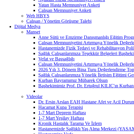
Yatan Hasta Memnuniyet Anketi
Çalışan Memnuniyet Anketi
Web HBYS
Çalışan / Yönetim Görüşme Talebi
Dijital Medya
Manşet
Anne Sütü ve Emzirme Danışmanlığı Eğitim Prog
Çalışan Memnuniyetini Artırmaya Yönelik Değerle
Hastanemizde Fizik Tedavi ve Rehabilitasyon Poli
Sağlık Çalışanlarımıza Teşekkür Belgeleri Başhek
Vefat ve Başsağlığı
Çalışan Memnuniyetini Artırmaya Yönelik Değerle
2026 Yılı 3. Dönem Bina Turu Değerlendirme Topla
Sağlık Çalışanlarımıza Yönelik İletişim Eğitimi Ger
Kurban Bayramımız Mübarek Olsun
Başhekimimiz Prof. Dr. Ertuğrul KILIÇ'ın Kurba
Videolar
Dr. Ersin Arslan EAH Hastane Afet ve Acil Durum 
Hacamat Kupa Terapisi
1-7 Mart Deprem Haftası
1-7 Mart Yeşilay Haftası
Kronik Hastalık Tarama Ve İzlem
Hastanemizde Sağlıklı Yaş Alma Merkezi (YAŞAM