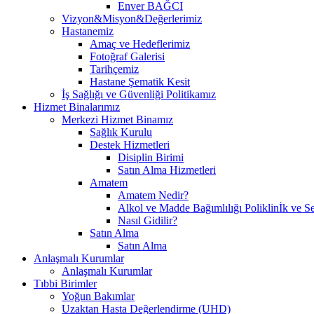
Enver BAĞCI
Vizyon&Misyon&Değerlerimiz
Hastanemiz
Amaç ve Hedeflerimiz
Fotoğraf Galerisi
Tarihçemiz
Hastane Şematik Kesit
İş Sağlığı ve Güvenliği Politikamız
Hizmet Binalarımız
Merkezi Hizmet Binamız
Sağlık Kurulu
Destek Hizmetleri
Disiplin Birimi
Satın Alma Hizmetleri
Amatem
Amatem Nedir?
Alkol ve Madde Bağımlılığı Poliklinİk ve Se
Nasıl Gidilir?
Satın Alma
Satın Alma
Anlaşmalı Kurumlar
Anlaşmalı Kurumlar
Tıbbi Birimler
Yoğun Bakımlar
Uzaktan Hasta Değerlendirme (UHD)