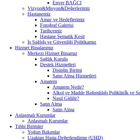
Enver BAĞCI
Vizyon&Misyon&Değerlerimiz
Hastanemiz
Amaç ve Hedeflerimiz
Fotoğraf Galerisi
Tarihçemiz
Hastane Şematik Kesit
İş Sağlığı ve Güvenliği Politikamız
Hizmet Binalarımız
Merkezi Hizmet Binamız
Sağlık Kurulu
Destek Hizmetleri
Disiplin Birimi
Satın Alma Hizmetleri
Amatem
Amatem Nedir?
Alkol ve Madde Bağımlılığı Poliklinİk ve Se
Nasıl Gidilir?
Satın Alma
Satın Alma
Anlaşmalı Kurumlar
Anlaşmalı Kurumlar
Tıbbi Birimler
Yoğun Bakımlar
Uzaktan Hasta Değerlendirme (UHD)