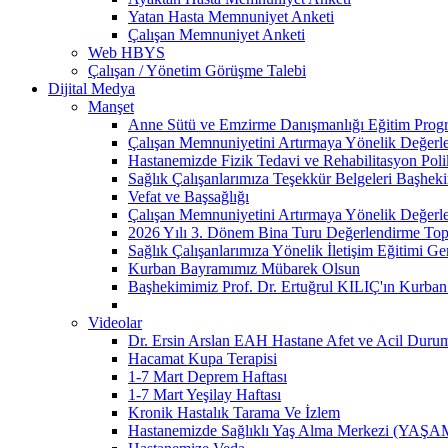
Yatan Hasta Memnuniyet Anketi
Çalışan Memnuniyet Anketi
Web HBYS
Çalışan / Yönetim Görüşme Talebi
Dijital Medya
Manşet
Anne Sütü ve Emzirme Danışmanlığı Eğitim Prog
Çalışan Memnuniyetini Artırmaya Yönelik Değerle
Hastanemizde Fizik Tedavi ve Rehabilitasyon Poli
Sağlık Çalışanlarımıza Teşekkür Belgeleri Başhek
Vefat ve Başsağlığı
Çalışan Memnuniyetini Artırmaya Yönelik Değerle
2026 Yılı 3. Dönem Bina Turu Değerlendirme Topla
Sağlık Çalışanlarımıza Yönelik İletişim Eğitimi Ger
Kurban Bayramımız Mübarek Olsun
Başhekimimiz Prof. Dr. Ertuğrul KILIÇ'ın Kurba
Videolar
Dr. Ersin Arslan EAH Hastane Afet ve Acil Durum 
Hacamat Kupa Terapisi
1-7 Mart Deprem Haftası
1-7 Mart Yeşilay Haftası
Kronik Hastalık Tarama Ve İzlem
Hastanemizde Sağlıklı Yaş Alma Merkezi (YAŞAM