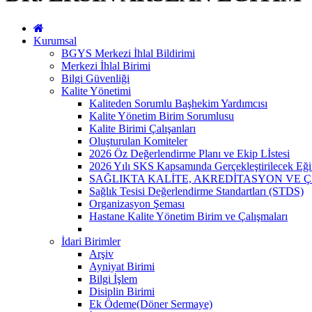
Kurumsal
BGYS Merkezi İhlal Bildirimi
Merkezi İhlal Birimi
Bilgi Güvenliği
Kalite Yönetimi
Kaliteden Sorumlu Başhekim Yardımcısı
Kalite Yönetim Birim Sorumlusu
Kalite Birimi Çalışanları
Oluşturulan Komiteler
2026 Öz Değerlendirme Planı ve Ekip Lİstesi
2026 Yılı SKS Kapsamında Gerçekleştirilecek Eği
SAĞLIKTA KALİTE, AKREDİTASYON VE 
Sağlık Tesisi Değerlendirme Standartları (STDS)
Organizasyon Şeması
Hastane Kalite Yönetim Birim ve Çalışmaları
İdari Birimler
Arşiv
Ayniyat Birimi
Bilgi İşlem
Disiplin Birimi
Ek Ödeme(Döner Sermaye)