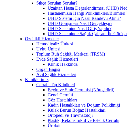
Sıkça Sorulan Sorular?
Uzaktan Hasta Değerlendirmesi (UHD) Ned
Hastanemizin Hangi Poliklinikleri/Birimler
UHD Sistemi İçin Nasıl Randevu Alınır?
UHD Görüşmesi Nasıl Gerçekleşir?
UHD Sistemine Nasıl Giriş Yapılır?
UHD Sisteminde Sağlık Çalışanı İle Görüşme
Özellikli Hizmetler
Hemodiyaliz Ünitesi
Uyku Ünitesi
Toplum Ruh Sağlığı Merkezi (TRSM)
Evde Sağlık Hizmetleri
Klinik Hakkında
Organ Bağışı
Acil Sağlık Hizmetleri
Kliniklerimiz
Cerrahi Tıp Klinikleri
Beyin ve Sinir Cerrahisi (Nöroşirürji)
Genel Cerrahi
Göz Hastalıkları
Kadın Hastalıkları ve Doğum Polikliniği
Kulak Burun Boğaz Hastalıkları
Ortopedi ve Travmatoloji
Plastik, Rekonstrüktif ve Estetik Cerrahi
Üroloji