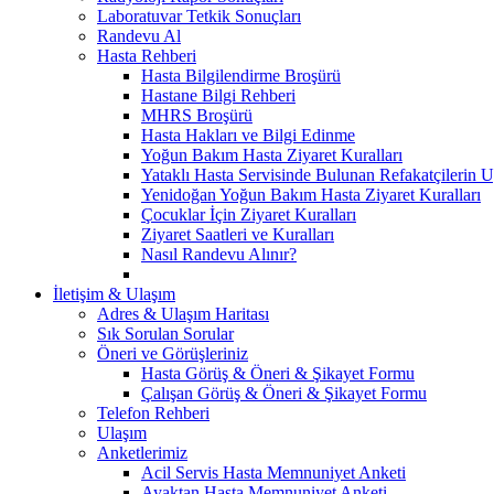
Laboratuvar Tetkik Sonuçları
Randevu Al
Hasta Rehberi
Hasta Bilgilendirme Broşürü
Hastane Bilgi Rehberi
MHRS Broşürü
Hasta Hakları ve Bilgi Edinme
Yoğun Bakım Hasta Ziyaret Kuralları
Yataklı Hasta Servisinde Bulunan Refakatçilerin 
Yenidoğan Yoğun Bakım Hasta Ziyaret Kuralları
Çocuklar İçin Ziyaret Kuralları
Ziyaret Saatleri ve Kuralları
Nasıl Randevu Alınır?
İletişim & Ulaşım
Adres & Ulaşım Haritası
Sık Sorulan Sorular
Öneri ve Görüşleriniz
Hasta Görüş & Öneri & Şikayet Formu
Çalışan Görüş & Öneri & Şikayet Formu
Telefon Rehberi
Ulaşım
Anketlerimiz
Acil Servis Hasta Memnuniyet Anketi
Ayaktan Hasta Memnuniyet Anketi