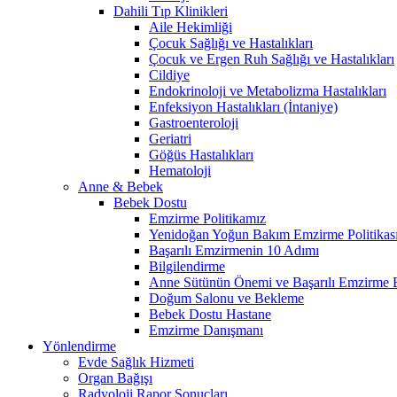
Dahili Tıp Klinikleri
Aile Hekimliği
Çocuk Sağlığı ve Hastalıkları
Çocuk ve Ergen Ruh Sağlığı ve Hastalıkları
Cildiye
Endokrinoloji ve Metabolizma Hastalıkları
Enfeksiyon Hastalıkları (İntaniye)
Gastroenteroloji
Geriatri
Göğüs Hastalıkları
Hematoloji
Anne & Bebek
Bebek Dostu
Emzirme Politikamız
Yenidoğan Yoğun Bakım Emzirme Politikas
Başarılı Emzirmenin 10 Adımı
Bilgilendirme
Anne Sütünün Önemi ve Başarılı Emzirme E
Doğum Salonu ve Bekleme
Bebek Dostu Hastane
Emzirme Danışmanı
Yönlendirme
Evde Sağlık Hizmeti
Organ Bağışı
Radyoloji Rapor Sonuçları