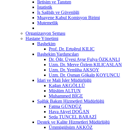
İletişim ve Tanıtım
İstatistik
İş Sağlığı ve Güvenliği
Muayene Kabul Komisyon Birimi
Mutemetlik
Organizasyon Şeması
Hastane Yönetimi
Başhekim
Prof. Dr. Ertuğrul KILIÇ
Başhekim Yardımcıları
Dr. Öğr. Üyesi Ayşe Fulya ÖZKANLI
Uzm. Dr. Merve Özlem KILIÇASLAN
Uzm. Dr. Yemliha AKSOY
Uzm. Dr. Osman Gökalp KOYUNCU
İdari ve Mali İşler Müdürlüğü
Kağan AKGÖLLÜ
Müslüm ALTUN
Muhammed BİGE
Sağlık Bakım Hizmetleri Müdürlüğü
Fatma GÜNDÜZ
Hava Akyel DOĞAN
Seda TUNÇEL BARAZİ
Destek ve Kalite Hizmetleri Müdürlüğü
Ümmügülsüm AKKÖZ