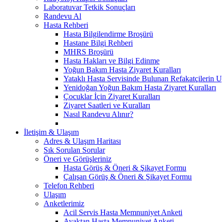
Laboratuvar Tetkik Sonuçları
Randevu Al
Hasta Rehberi
Hasta Bilgilendirme Broşürü
Hastane Bilgi Rehberi
MHRS Broşürü
Hasta Hakları ve Bilgi Edinme
Yoğun Bakım Hasta Ziyaret Kuralları
Yataklı Hasta Servisinde Bulunan Refakatçilerin 
Yenidoğan Yoğun Bakım Hasta Ziyaret Kuralları
Çocuklar İçin Ziyaret Kuralları
Ziyaret Saatleri ve Kuralları
Nasıl Randevu Alınır?
İletişim & Ulaşım
Adres & Ulaşım Haritası
Sık Sorulan Sorular
Öneri ve Görüşleriniz
Hasta Görüş & Öneri & Şikayet Formu
Çalışan Görüş & Öneri & Şikayet Formu
Telefon Rehberi
Ulaşım
Anketlerimiz
Acil Servis Hasta Memnuniyet Anketi
Ayaktan Hasta Memnuniyet Anketi