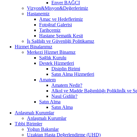
Enver BAĞCI
Vizyon&Misyon&Değerlerimiz
Hastanemiz
Amaç ve Hedeflerimiz
Fotoğraf Galerisi
Tarihçemiz
Hastane Şematik Kesit
İş Sağlığı ve Güvenliği Politikamız
Hizmet Binalarımız
Merkezi Hizmet Binamız
Sağlık Kurulu
Destek Hizmetleri
Disiplin Birimi
Satın Alma Hizmetleri
Amatem
Amatem Nedir?
Alkol ve Madde Bağımlılığı Poliklinİk ve Se
Nasıl Gidilir?
Satın Alma
Satın Alma
Anlaşmalı Kurumlar
Anlaşmalı Kurumlar
Tıbbi Birimler
Yoğun Bakımlar
Uzaktan Hasta Değerlendirme (UHD)