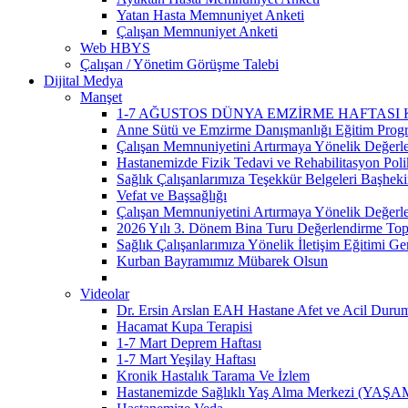
Yatan Hasta Memnuniyet Anketi
Çalışan Memnuniyet Anketi
Web HBYS
Çalışan / Yönetim Görüşme Talebi
Dijital Medya
Manşet
1-7 AĞUSTOS DÜNYA EMZİRME HAFTASI
Anne Sütü ve Emzirme Danışmanlığı Eğitim Prog
Çalışan Memnuniyetini Artırmaya Yönelik Değerle
Hastanemizde Fizik Tedavi ve Rehabilitasyon Poli
Sağlık Çalışanlarımıza Teşekkür Belgeleri Başhek
Vefat ve Başsağlığı
Çalışan Memnuniyetini Artırmaya Yönelik Değerle
2026 Yılı 3. Dönem Bina Turu Değerlendirme Topla
Sağlık Çalışanlarımıza Yönelik İletişim Eğitimi Ger
Kurban Bayramımız Mübarek Olsun
Videolar
Dr. Ersin Arslan EAH Hastane Afet ve Acil Durum 
Hacamat Kupa Terapisi
1-7 Mart Deprem Haftası
1-7 Mart Yeşilay Haftası
Kronik Hastalık Tarama Ve İzlem
Hastanemizde Sağlıklı Yaş Alma Merkezi (YAŞAM