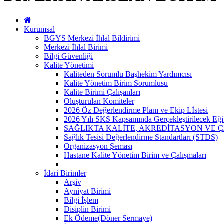
Kurumsal
BGYS Merkezi İhlal Bildirimi
Merkezi İhlal Birimi
Bilgi Güvenliği
Kalite Yönetimi
Kaliteden Sorumlu Başhekim Yardımcısı
Kalite Yönetim Birim Sorumlusu
Kalite Birimi Çalışanları
Oluşturulan Komiteler
2026 Öz Değerlendirme Planı ve Ekip Lİstesi
2026 Yılı SKS Kapsamında Gerçekleştirilecek Eği
SAĞLIKTA KALİTE, AKREDİTASYON VE 
Sağlık Tesisi Değerlendirme Standartları (STDS)
Organizasyon Şeması
Hastane Kalite Yönetim Birim ve Çalışmaları
İdari Birimler
Arşiv
Ayniyat Birimi
Bilgi İşlem
Disiplin Birimi
Ek Ödeme(Döner Sermaye)