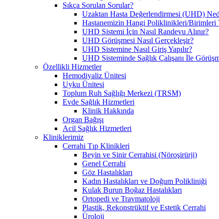
Sıkça Sorulan Sorular?
Uzaktan Hasta Değerlendirmesi (UHD) Ned
Hastanemizin Hangi Poliklinikleri/Birimler
UHD Sistemi İçin Nasıl Randevu Alınır?
UHD Görüşmesi Nasıl Gerçekleşir?
UHD Sistemine Nasıl Giriş Yapılır?
UHD Sisteminde Sağlık Çalışanı İle Görüşme
Özellikli Hizmetler
Hemodiyaliz Ünitesi
Uyku Ünitesi
Toplum Ruh Sağlığı Merkezi (TRSM)
Evde Sağlık Hizmetleri
Klinik Hakkında
Organ Bağışı
Acil Sağlık Hizmetleri
Kliniklerimiz
Cerrahi Tıp Klinikleri
Beyin ve Sinir Cerrahisi (Nöroşirürji)
Genel Cerrahi
Göz Hastalıkları
Kadın Hastalıkları ve Doğum Polikliniği
Kulak Burun Boğaz Hastalıkları
Ortopedi ve Travmatoloji
Plastik, Rekonstrüktif ve Estetik Cerrahi
Üroloji