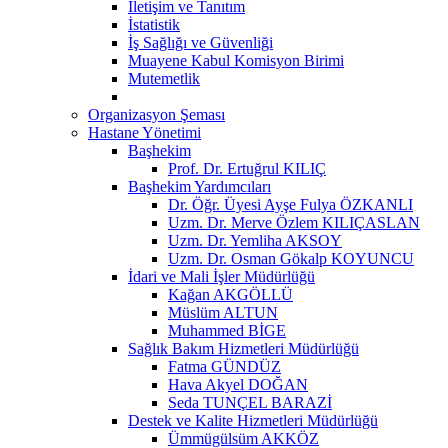
İletişim ve Tanıtım
İstatistik
İş Sağlığı ve Güvenliği
Muayene Kabul Komisyon Birimi
Mutemetlik
Organizasyon Şeması
Hastane Yönetimi
Başhekim
Prof. Dr. Ertuğrul KILIÇ
Başhekim Yardımcıları
Dr. Öğr. Üyesi Ayşe Fulya ÖZKANLI
Uzm. Dr. Merve Özlem KILIÇASLAN
Uzm. Dr. Yemliha AKSOY
Uzm. Dr. Osman Gökalp KOYUNCU
İdari ve Mali İşler Müdürlüğü
Kağan AKGÖLLÜ
Müslüm ALTUN
Muhammed BİGE
Sağlık Bakım Hizmetleri Müdürlüğü
Fatma GÜNDÜZ
Hava Akyel DOĞAN
Seda TUNÇEL BARAZİ
Destek ve Kalite Hizmetleri Müdürlüğü
Ümmügülsüm AKKÖZ