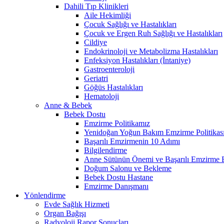
Dahili Tıp Klinikleri
Aile Hekimliği
Çocuk Sağlığı ve Hastalıkları
Çocuk ve Ergen Ruh Sağlığı ve Hastalıkları
Cildiye
Endokrinoloji ve Metabolizma Hastalıkları
Enfeksiyon Hastalıkları (İntaniye)
Gastroenteroloji
Geriatri
Göğüs Hastalıkları
Hematoloji
Anne & Bebek
Bebek Dostu
Emzirme Politikamız
Yenidoğan Yoğun Bakım Emzirme Politikas
Başarılı Emzirmenin 10 Adımı
Bilgilendirme
Anne Sütünün Önemi ve Başarılı Emzirme E
Doğum Salonu ve Bekleme
Bebek Dostu Hastane
Emzirme Danışmanı
Yönlendirme
Evde Sağlık Hizmeti
Organ Bağışı
Radyoloji Rapor Sonuçları