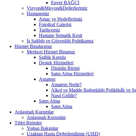
Enver BAĞCI
Vizyon&Misyon&Değerlerimiz
Hastanemiz
Amaç ve Hedeflerimiz
Fotoğraf Galerisi
Tarihçemiz
Hastane Şematik Kesit
İş Sağlığı ve Güvenliği Politikamız
Hizmet Binalarımız
Merkezi Hizmet Binamız
Sağlık Kurulu
Destek Hizmetleri
Disiplin Birimi
Satın Alma Hizmetleri
Amatem
Amatem Nedir?
Alkol ve Madde Bağımlılığı Poliklinİk ve Se
Nasıl Gidilir?
Satın Alma
Satın Alma
Anlaşmalı Kurumlar
Anlaşmalı Kurumlar
Tıbbi Birimler
Yoğun Bakımlar
Uzaktan Hasta Değerlendirme (UHD)