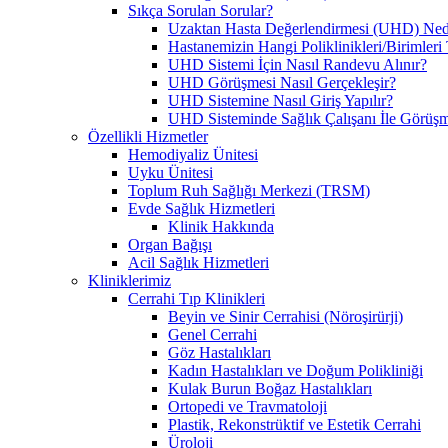
Sıkça Sorulan Sorular?
Uzaktan Hasta Değerlendirmesi (UHD) Ned
Hastanemizin Hangi Poliklinikleri/Birimler
UHD Sistemi İçin Nasıl Randevu Alınır?
UHD Görüşmesi Nasıl Gerçekleşir?
UHD Sistemine Nasıl Giriş Yapılır?
UHD Sisteminde Sağlık Çalışanı İle Görüşme
Özellikli Hizmetler
Hemodiyaliz Ünitesi
Uyku Ünitesi
Toplum Ruh Sağlığı Merkezi (TRSM)
Evde Sağlık Hizmetleri
Klinik Hakkında
Organ Bağışı
Acil Sağlık Hizmetleri
Kliniklerimiz
Cerrahi Tıp Klinikleri
Beyin ve Sinir Cerrahisi (Nöroşirürji)
Genel Cerrahi
Göz Hastalıkları
Kadın Hastalıkları ve Doğum Polikliniği
Kulak Burun Boğaz Hastalıkları
Ortopedi ve Travmatoloji
Plastik, Rekonstrüktif ve Estetik Cerrahi
Üroloji