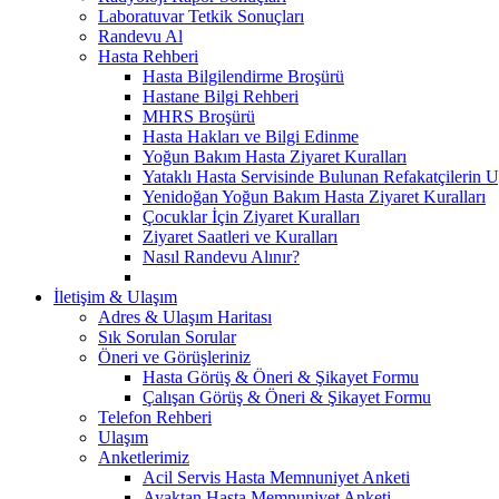
Laboratuvar Tetkik Sonuçları
Randevu Al
Hasta Rehberi
Hasta Bilgilendirme Broşürü
Hastane Bilgi Rehberi
MHRS Broşürü
Hasta Hakları ve Bilgi Edinme
Yoğun Bakım Hasta Ziyaret Kuralları
Yataklı Hasta Servisinde Bulunan Refakatçilerin 
Yenidoğan Yoğun Bakım Hasta Ziyaret Kuralları
Çocuklar İçin Ziyaret Kuralları
Ziyaret Saatleri ve Kuralları
Nasıl Randevu Alınır?
İletişim & Ulaşım
Adres & Ulaşım Haritası
Sık Sorulan Sorular
Öneri ve Görüşleriniz
Hasta Görüş & Öneri & Şikayet Formu
Çalışan Görüş & Öneri & Şikayet Formu
Telefon Rehberi
Ulaşım
Anketlerimiz
Acil Servis Hasta Memnuniyet Anketi
Ayaktan Hasta Memnuniyet Anketi