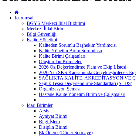
Kurumsal
BGYS Merkezi İhlal Bildirimi
Merkezi İhlal Birimi
Bilgi Güvenliği
Kalite Yönetimi
Kaliteden Sorumlu Başhekim Yardımcısı
Kalite Yönetim Birim Sorumlusu
Kalite Birimi Çalışanları
Oluşturulan Komiteler
2026 Öz Değerlendirme Planı ve Ekip Lİstesi
2026 Yılı SKS Kapsamında Gerçekleştirilecek Eği
SAĞLIKTA KALİTE, AKREDİTASYON VE 
Sağlık Tesisi Değerlendirme Standartları (STDS)
Organizasyon Şeması
Hastane Kalite Yönetim Birim ve Çalışmaları
İdari Birimler
Arşiv
Ayniyat Birimi
Bilgi İşlem
Disiplin Birimi
Ek Ödeme(Döner Sermaye)