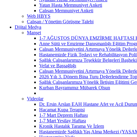
Yatan Hasta Memnuniyet Anketi
Çalışan Memnuniyet Anketi
Web HBYS
Çalışan / Yönetim Görüşme Talebi
Dijital Medya
Manşet
1-7 AĞUSTOS DÜNYA EMZİRME HAFTASI
Anne Sütü ve Emzirme Danışmanlığı Eğitim Prog
Çalışan Memnuniyetini Artırmaya Yönelik Değerle
Hastanemizde Fizik Tedavi ve Rehabilitasyon Poli
Sağlık Çalışanlarımıza Teşekkür Belgeleri Başhek
Vefat ve Başsağlığı
Çalışan Memnuniyetini Artırmaya Yönelik Değerle
2026 Yılı 3. Dönem Bina Turu Değerlendirme Topla
Sağlık Çalışanlarımıza Yönelik İletişim Eğitimi Ger
Kurban Bayramımız Mübarek Olsun
Videolar
Dr. Ersin Arslan EAH Hastane Afet ve Acil Durum 
Hacamat Kupa Terapisi
1-7 Mart Deprem Haftası
1-7 Mart Yeşilay Haftası
Kronik Hastalık Tarama Ve İzlem
Hastanemizde Sağlıklı Yaş Alma Merkezi (YAŞAM