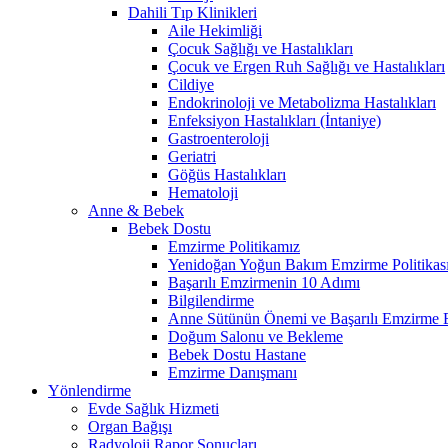
Dahili Tıp Klinikleri
Aile Hekimliği
Çocuk Sağlığı ve Hastalıkları
Çocuk ve Ergen Ruh Sağlığı ve Hastalıkları
Cildiye
Endokrinoloji ve Metabolizma Hastalıkları
Enfeksiyon Hastalıkları (İntaniye)
Gastroenteroloji
Geriatri
Göğüs Hastalıkları
Hematoloji
Anne & Bebek
Bebek Dostu
Emzirme Politikamız
Yenidoğan Yoğun Bakım Emzirme Politikas
Başarılı Emzirmenin 10 Adımı
Bilgilendirme
Anne Sütünün Önemi ve Başarılı Emzirme E
Doğum Salonu ve Bekleme
Bebek Dostu Hastane
Emzirme Danışmanı
Yönlendirme
Evde Sağlık Hizmeti
Organ Bağışı
Radyoloji Rapor Sonuçları