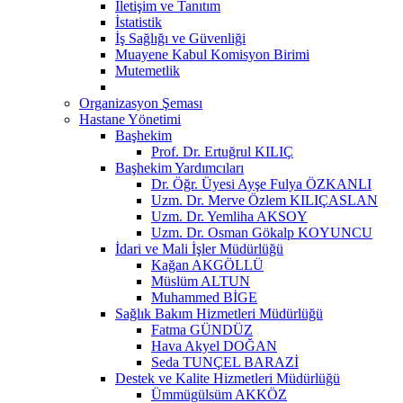
İletişim ve Tanıtım
İstatistik
İş Sağlığı ve Güvenliği
Muayene Kabul Komisyon Birimi
Mutemetlik
Organizasyon Şeması
Hastane Yönetimi
Başhekim
Prof. Dr. Ertuğrul KILIÇ
Başhekim Yardımcıları
Dr. Öğr. Üyesi Ayşe Fulya ÖZKANLI
Uzm. Dr. Merve Özlem KILIÇASLAN
Uzm. Dr. Yemliha AKSOY
Uzm. Dr. Osman Gökalp KOYUNCU
İdari ve Mali İşler Müdürlüğü
Kağan AKGÖLLÜ
Müslüm ALTUN
Muhammed BİGE
Sağlık Bakım Hizmetleri Müdürlüğü
Fatma GÜNDÜZ
Hava Akyel DOĞAN
Seda TUNÇEL BARAZİ
Destek ve Kalite Hizmetleri Müdürlüğü
Ümmügülsüm AKKÖZ