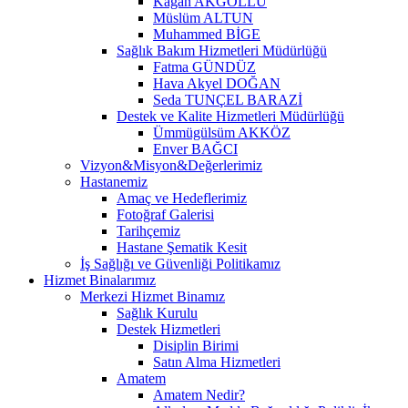
Kağan AKGÖLLÜ
Müslüm ALTUN
Muhammed BİGE
Sağlık Bakım Hizmetleri Müdürlüğü
Fatma GÜNDÜZ
Hava Akyel DOĞAN
Seda TUNÇEL BARAZİ
Destek ve Kalite Hizmetleri Müdürlüğü
Ümmügülsüm AKKÖZ
Enver BAĞCI
Vizyon&Misyon&Değerlerimiz
Hastanemiz
Amaç ve Hedeflerimiz
Fotoğraf Galerisi
Tarihçemiz
Hastane Şematik Kesit
İş Sağlığı ve Güvenliği Politikamız
Hizmet Binalarımız
Merkezi Hizmet Binamız
Sağlık Kurulu
Destek Hizmetleri
Disiplin Birimi
Satın Alma Hizmetleri
Amatem
Amatem Nedir?