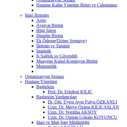
Hastane Kalite Yönetim Birim ve Çalışmaları
İdari Birimler
Arşiv
Ayniyat Birimi
Bilgi İşlem
Disiplin Birimi
Ek Ödeme(Döner Sermaye)
İletişim ve Tanıtım
İstatistik
İş Sağlığı ve Güvenliği
Muayene Kabul Komisyon Birimi
Mutemetlik
Organizasyon Şeması
Hastane Yönetimi
Başhekim
Prof. Dr. Ertuğrul KILIÇ
Başhekim Yardımcıları
Dr. Öğr. Üyesi Ayşe Fulya ÖZKANLI
Uzm. Dr. Merve Özlem KILIÇASLAN
Uzm. Dr. Yemliha AKSOY
Uzm. Dr. Osman Gökalp KOYUNCU
İdari ve Mali İşler Müdürlüğü