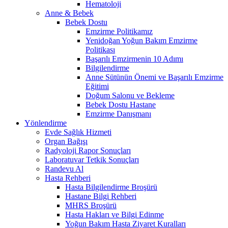
Hematoloji
Anne & Bebek
Bebek Dostu
Emzirme Politikamız
Yenidoğan Yoğun Bakım Emzirme
Politikası
Başarılı Emzirmenin 10 Adımı
Bilgilendirme
Anne Sütünün Önemi ve Başarılı Emzirme
Eğitimi
Doğum Salonu ve Bekleme
Bebek Dostu Hastane
Emzirme Danışmanı
Yönlendirme
Evde Sağlık Hizmeti
Organ Bağışı
Radyoloji Rapor Sonuçları
Laboratuvar Tetkik Sonuçları
Randevu Al
Hasta Rehberi
Hasta Bilgilendirme Broşürü
Hastane Bilgi Rehberi
MHRS Broşürü
Hasta Hakları ve Bilgi Edinme
Yoğun Bakım Hasta Ziyaret Kuralları