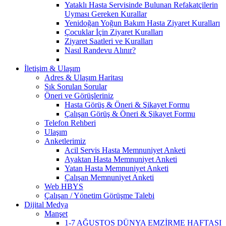
Yataklı Hasta Servisinde Bulunan Refakatçilerin
Uyması Gereken Kurallar
Yenidoğan Yoğun Bakım Hasta Ziyaret Kuralları
Çocuklar İçin Ziyaret Kuralları
Ziyaret Saatleri ve Kuralları
Nasıl Randevu Alınır?
İletişim & Ulaşım
Adres & Ulaşım Haritası
Sık Sorulan Sorular
Öneri ve Görüşleriniz
Hasta Görüş & Öneri & Şikayet Formu
Çalışan Görüş & Öneri & Şikayet Formu
Telefon Rehberi
Ulaşım
Anketlerimiz
Acil Servis Hasta Memnuniyet Anketi
Ayaktan Hasta Memnuniyet Anketi
Yatan Hasta Memnuniyet Anketi
Çalışan Memnuniyet Anketi
Web HBYS
Çalışan / Yönetim Görüşme Talebi
Dijital Medya
Manşet
1-7 AĞUSTOS DÜNYA EMZİRME HAFTASI