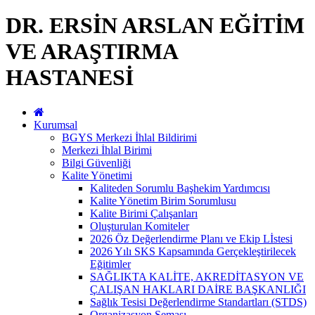
DR. ERSİN ARSLAN EĞİTİM
VE ARAŞTIRMA
HASTANESİ
Kurumsal
BGYS Merkezi İhlal Bildirimi
Merkezi İhlal Birimi
Bilgi Güvenliği
Kalite Yönetimi
Kaliteden Sorumlu Başhekim Yardımcısı
Kalite Yönetim Birim Sorumlusu
Kalite Birimi Çalışanları
Oluşturulan Komiteler
2026 Öz Değerlendirme Planı ve Ekip Lİstesi
2026 Yılı SKS Kapsamında Gerçekleştirilecek
Eğitimler
SAĞLIKTA KALİTE, AKREDİTASYON VE
ÇALIŞAN HAKLARI DAİRE BAŞKANLIĞI
Sağlık Tesisi Değerlendirme Standartları (STDS)
Organizasyon Şeması