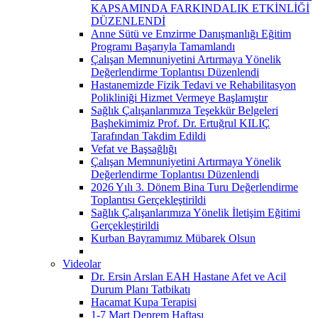
KAPSAMINDA FARKINDALIK ETKİNLİĞİ
DÜZENLENDİ
Anne Sütü ve Emzirme Danışmanlığı Eğitim
Programı Başarıyla Tamamlandı
Çalışan Memnuniyetini Artırmaya Yönelik
Değerlendirme Toplantısı Düzenlendi
Hastanemizde Fizik Tedavi ve Rehabilitasyon
Polikliniği Hizmet Vermeye Başlamıştır
Sağlık Çalışanlarımıza Teşekkür Belgeleri
Başhekimimiz Prof. Dr. Ertuğrul KILIÇ
Tarafından Takdim Edildi
Vefat ve Başsağlığı
Çalışan Memnuniyetini Artırmaya Yönelik
Değerlendirme Toplantısı Düzenlendi
2026 Yılı 3. Dönem Bina Turu Değerlendirme
Toplantısı Gerçekleştirildi
Sağlık Çalışanlarımıza Yönelik İletişim Eğitimi
Gerçekleştirildi
Kurban Bayramımız Mübarek Olsun
Videolar
Dr. Ersin Arslan EAH Hastane Afet ve Acil
Durum Planı Tatbikatı
Hacamat Kupa Terapisi
1-7 Mart Deprem Haftası