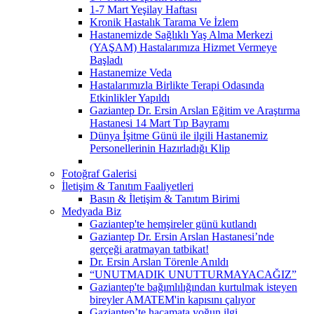
1-7 Mart Yeşilay Haftası
Kronik Hastalık Tarama Ve İzlem
Hastanemizde Sağlıklı Yaş Alma Merkezi
(YAŞAM) Hastalarımıza Hizmet Vermeye
Başladı
Hastanemize Veda
Hastalarımızla Birlikte Terapi Odasında
Etkinlikler Yapıldı
Gaziantep Dr. Ersin Arslan Eğitim ve Araştırma
Hastanesi 14 Mart Tıp Bayramı
Dünya İşitme Günü ile ilgili Hastanemiz
Personellerinin Hazırladığı Klip
Fotoğraf Galerisi
İletişim & Tanıtım Faaliyetleri
Basın & İletişim & Tanıtım Birimi
Medyada Biz
Gaziantep'te hemşireler günü kutlandı
Gaziantep Dr. Ersin Arslan Hastanesi’nde
gerçeği aratmayan tatbikat!
Dr. Ersin Arslan Törenle Anıldı
“UNUTMADIK UNUTTURMAYACAĞIZ”
Gaziantep'te bağımlılığından kurtulmak isteyen
bireyler AMATEM'in kapısını çalıyor
Gaziantep’te hacamata yoğun ilgi