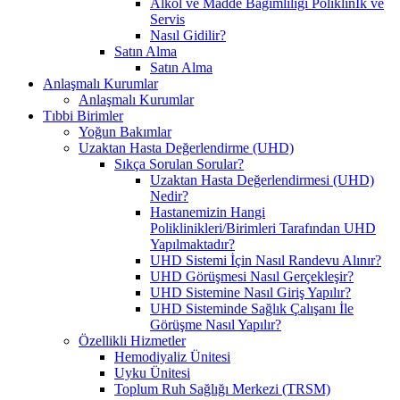
Alkol ve Madde Bağımlılığı Poliklinİk ve
Servis
Nasıl Gidilir?
Satın Alma
Satın Alma
Anlaşmalı Kurumlar
Anlaşmalı Kurumlar
Tıbbi Birimler
Yoğun Bakımlar
Uzaktan Hasta Değerlendirme (UHD)
Sıkça Sorulan Sorular?
Uzaktan Hasta Değerlendirmesi (UHD)
Nedir?
Hastanemizin Hangi
Poliklinikleri/Birimleri Tarafından UHD
Yapılmaktadır?
UHD Sistemi İçin Nasıl Randevu Alınır?
UHD Görüşmesi Nasıl Gerçekleşir?
UHD Sistemine Nasıl Giriş Yapılır?
UHD Sisteminde Sağlık Çalışanı İle
Görüşme Nasıl Yapılır?
Özellikli Hizmetler
Hemodiyaliz Ünitesi
Uyku Ünitesi
Toplum Ruh Sağlığı Merkezi (TRSM)