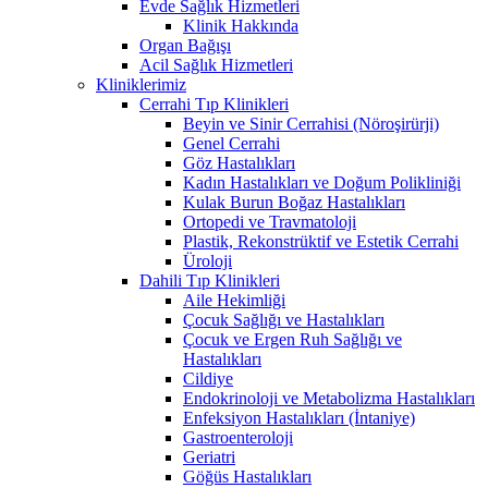
Evde Sağlık Hizmetleri
Klinik Hakkında
Organ Bağışı
Acil Sağlık Hizmetleri
Kliniklerimiz
Cerrahi Tıp Klinikleri
Beyin ve Sinir Cerrahisi (Nöroşirürji)
Genel Cerrahi
Göz Hastalıkları
Kadın Hastalıkları ve Doğum Polikliniği
Kulak Burun Boğaz Hastalıkları
Ortopedi ve Travmatoloji
Plastik, Rekonstrüktif ve Estetik Cerrahi
Üroloji
Dahili Tıp Klinikleri
Aile Hekimliği
Çocuk Sağlığı ve Hastalıkları
Çocuk ve Ergen Ruh Sağlığı ve
Hastalıkları
Cildiye
Endokrinoloji ve Metabolizma Hastalıkları
Enfeksiyon Hastalıkları (İntaniye)
Gastroenteroloji
Geriatri
Göğüs Hastalıkları