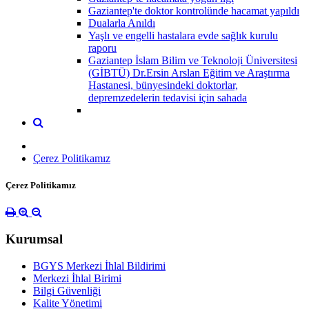
Gaziantep'te doktor kontrolünde hacamat yapıldı
Dualarla Anıldı
Yaşlı ve engelli hastalara evde sağlık kurulu
raporu
Gaziantep İslam Bilim ve Teknoloji Üniversitesi
(GİBTÜ) Dr.Ersin Arslan Eğitim ve Araştırma
Hastanesi, bünyesindeki doktorlar,
depremzedelerin tedavisi için sahada
Çerez Politikamız
Çerez Politikamız
Kurumsal
BGYS Merkezi İhlal Bildirimi
Merkezi İhlal Birimi
Bilgi Güvenliği
Kalite Yönetimi