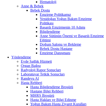
Hematoloji
Anne & Bebek
Bebek Dostu
Emzirme Politikamız
Yenidoğan Yoğun Bakım Emzirme
Politikası
Başarılı Emzirmenin 10 Adımı
Bilgilendirme
Anne Sütünün Önemi ve Başarılı Emzirme
Eğitimi
Doğum Salonu ve Bekleme
Bebek Dostu Hastane
Emzirme Danışmanı
Yönlendirme
Evde Sağlık Hizmeti
Organ Bağışı
Radyoloji Rapor Sonuçları
Laboratuvar Tetkik Sonuçları
Randevu Al
Hasta Rehberi
Hasta Bilgilendirme Broşürü
Hastane Bilgi Rehberi
MHRS Broşürü
Hasta Hakları ve Bilgi Edinme
Yoğun Bakım Hasta Ziyaret Kuralları