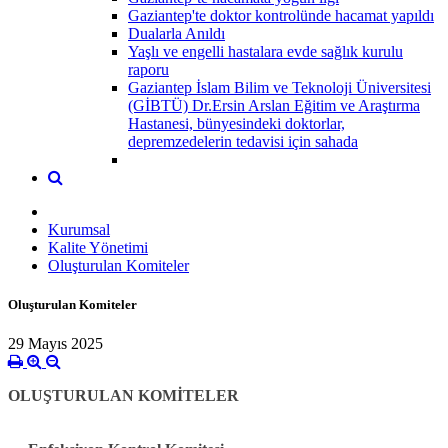
Gaziantep'te doktor kontrolünde hacamat yapıldı
Dualarla Anıldı
Yaşlı ve engelli hastalara evde sağlık kurulu
raporu
Gaziantep İslam Bilim ve Teknoloji Üniversitesi
(GİBTÜ) Dr.Ersin Arslan Eğitim ve Araştırma
Hastanesi, bünyesindeki doktorlar,
depremzedelerin tedavisi için sahada
Kurumsal
Kalite Yönetimi
Oluşturulan Komiteler
Oluşturulan Komiteler
29 Mayıs 2025
OLUŞTURULAN KOMİTELER