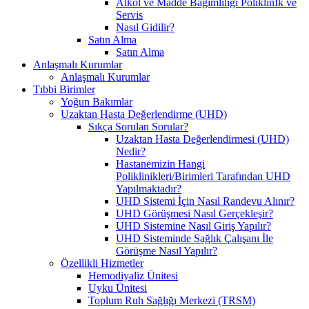
Alkol ve Madde Bağımlılığı Poliklinİk ve
Servis
Nasıl Gidilir?
Satın Alma
Satın Alma
Anlaşmalı Kurumlar
Anlaşmalı Kurumlar
Tıbbi Birimler
Yoğun Bakımlar
Uzaktan Hasta Değerlendirme (UHD)
Sıkça Sorulan Sorular?
Uzaktan Hasta Değerlendirmesi (UHD)
Nedir?
Hastanemizin Hangi
Poliklinikleri/Birimleri Tarafından UHD
Yapılmaktadır?
UHD Sistemi İçin Nasıl Randevu Alınır?
UHD Görüşmesi Nasıl Gerçekleşir?
UHD Sistemine Nasıl Giriş Yapılır?
UHD Sisteminde Sağlık Çalışanı İle
Görüşme Nasıl Yapılır?
Özellikli Hizmetler
Hemodiyaliz Ünitesi
Uyku Ünitesi
Toplum Ruh Sağlığı Merkezi (TRSM)