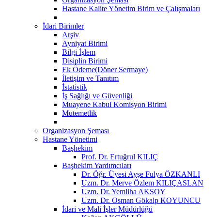
Hastane Kalite Yönetim Birim ve Çalışmaları
İdari Birimler
Arşiv
Ayniyat Birimi
Bilgi İşlem
Disiplin Birimi
Ek Ödeme(Döner Sermaye)
İletişim ve Tanıtım
İstatistik
İş Sağlığı ve Güvenliği
Muayene Kabul Komisyon Birimi
Mutemetlik
Organizasyon Şeması
Hastane Yönetimi
Başhekim
Prof. Dr. Ertuğrul KILIÇ
Başhekim Yardımcıları
Dr. Öğr. Üyesi Ayşe Fulya ÖZKANLI
Uzm. Dr. Merve Özlem KILIÇASLAN
Uzm. Dr. Yemliha AKSOY
Uzm. Dr. Osman Gökalp KOYUNCU
İdari ve Mali İşler Müdürlüğü