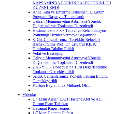
KAPSAMINDA FARKINDALIK ETKİNLİĞİ
DÜZENLENDİ
Anne Sütü ve Emzirme Danışmanlığı Eğitim
Programı Başarıyla Tamamlandı
Çalışan Memnuniyetini Artırmaya Yönelik
Değerlendirme Toplantısı Düzenlendi
Hastanemizde Fizik Tedavi ve Rehabilitasyon
Polikliniği Hizmet Vermeye Başlamıştır
Sağlık Çalışanlarımıza Teşekkür Belgeleri
Başhekimimiz Prof. Dr. Ertuğrul KILIÇ
Tarafından Takdim Edildi
Vefat ve Başsağlığı
Çalışan Memnuniyetini Artırmaya Yönelik
Değerlendirme Toplantısı Düzenlendi
2026 Yılı 3. Dönem Bina Turu Değerlendirme
Toplantısı Gerçekleştirildi
Sağlık Çalışanlarımıza Yönelik İletişim Eğitimi
Gerçekleştirildi
Kurban Bayramımız Mübarek Olsun
Videolar
Dr. Ersin Arslan EAH Hastane Afet ve Acil
Durum Planı Tatbikatı
Hacamat Kupa Terapisi
1-7 Mart Deprem Haftası