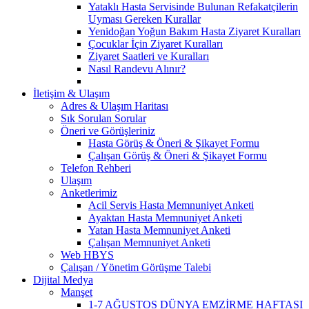
Yataklı Hasta Servisinde Bulunan Refakatçilerin
Uyması Gereken Kurallar
Yenidoğan Yoğun Bakım Hasta Ziyaret Kuralları
Çocuklar İçin Ziyaret Kuralları
Ziyaret Saatleri ve Kuralları
Nasıl Randevu Alınır?
İletişim & Ulaşım
Adres & Ulaşım Haritası
Sık Sorulan Sorular
Öneri ve Görüşleriniz
Hasta Görüş & Öneri & Şikayet Formu
Çalışan Görüş & Öneri & Şikayet Formu
Telefon Rehberi
Ulaşım
Anketlerimiz
Acil Servis Hasta Memnuniyet Anketi
Ayaktan Hasta Memnuniyet Anketi
Yatan Hasta Memnuniyet Anketi
Çalışan Memnuniyet Anketi
Web HBYS
Çalışan / Yönetim Görüşme Talebi
Dijital Medya
Manşet
1-7 AĞUSTOS DÜNYA EMZİRME HAFTASI