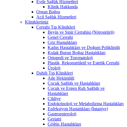
Evde Sağlık Hizmetleri
Klinik Hakkında
Organ Bağışı
Acil Sağlık Hizmetleri
Kliniklerimiz
Cerrahi Tıp Klinikleri
Beyin ve Sinir Cerrahisi (Nöroşirürji)
Genel Cerrahi
Göz Hastalıkları
Kadın Hastalıkları ve Doğum Polikliniği
Kulak Burun Boğaz Hastalıkları
Ortopedi ve Travmatoloji
Plastik, Rekonstrüktif ve Estetik Cerrahi
Üroloji
Dahili Tıp Klinikleri
Aile Hekimliği
Çocuk Sağlığı ve Hastalıkları
Çocuk ve Ergen Ruh Sağlığı ve
Hastalıkları
Cildiye
Endokrinoloji ve Metabolizma Hastalıkları
Enfeksiyon Hastalıkları (İntaniye)
Gastroenteroloji
Geriatri
Göğüs Hastalıkları