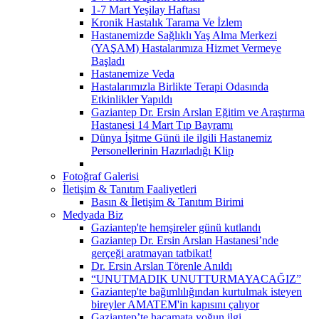
1-7 Mart Yeşilay Haftası
Kronik Hastalık Tarama Ve İzlem
Hastanemizde Sağlıklı Yaş Alma Merkezi
(YAŞAM) Hastalarımıza Hizmet Vermeye
Başladı
Hastanemize Veda
Hastalarımızla Birlikte Terapi Odasında
Etkinlikler Yapıldı
Gaziantep Dr. Ersin Arslan Eğitim ve Araştırma
Hastanesi 14 Mart Tıp Bayramı
Dünya İşitme Günü ile ilgili Hastanemiz
Personellerinin Hazırladığı Klip
Fotoğraf Galerisi
İletişim & Tanıtım Faaliyetleri
Basın & İletişim & Tanıtım Birimi
Medyada Biz
Gaziantep'te hemşireler günü kutlandı
Gaziantep Dr. Ersin Arslan Hastanesi’nde
gerçeği aratmayan tatbikat!
Dr. Ersin Arslan Törenle Anıldı
“UNUTMADIK UNUTTURMAYACAĞIZ”
Gaziantep'te bağımlılığından kurtulmak isteyen
bireyler AMATEM'in kapısını çalıyor
Gaziantep’te hacamata yoğun ilgi