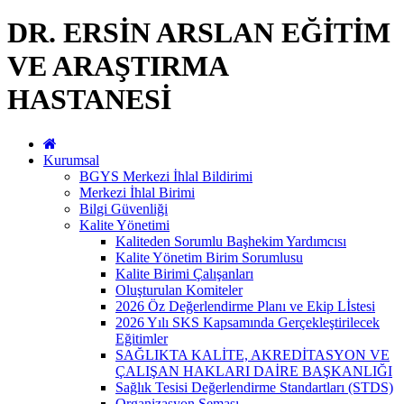
DR. ERSİN ARSLAN EĞİTİM
VE ARAŞTIRMA
HASTANESİ
Kurumsal
BGYS Merkezi İhlal Bildirimi
Merkezi İhlal Birimi
Bilgi Güvenliği
Kalite Yönetimi
Kaliteden Sorumlu Başhekim Yardımcısı
Kalite Yönetim Birim Sorumlusu
Kalite Birimi Çalışanları
Oluşturulan Komiteler
2026 Öz Değerlendirme Planı ve Ekip Lİstesi
2026 Yılı SKS Kapsamında Gerçekleştirilecek
Eğitimler
SAĞLIKTA KALİTE, AKREDİTASYON VE
ÇALIŞAN HAKLARI DAİRE BAŞKANLIĞI
Sağlık Tesisi Değerlendirme Standartları (STDS)
Organizasyon Şeması