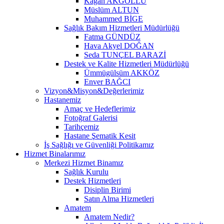
Kağan AKGÖLLÜ
Müslüm ALTUN
Muhammed BİGE
Sağlık Bakım Hizmetleri Müdürlüğü
Fatma GÜNDÜZ
Hava Akyel DOĞAN
Seda TUNÇEL BARAZİ
Destek ve Kalite Hizmetleri Müdürlüğü
Ümmügülsüm AKKÖZ
Enver BAĞCI
Vizyon&Misyon&Değerlerimiz
Hastanemiz
Amaç ve Hedeflerimiz
Fotoğraf Galerisi
Tarihçemiz
Hastane Şematik Kesit
İş Sağlığı ve Güvenliği Politikamız
Hizmet Binalarımız
Merkezi Hizmet Binamız
Sağlık Kurulu
Destek Hizmetleri
Disiplin Birimi
Satın Alma Hizmetleri
Amatem
Amatem Nedir?