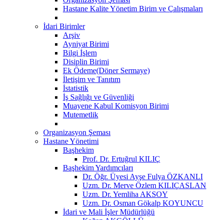
Hastane Kalite Yönetim Birim ve Çalışmaları
İdari Birimler
Arşiv
Ayniyat Birimi
Bilgi İşlem
Disiplin Birimi
Ek Ödeme(Döner Sermaye)
İletişim ve Tanıtım
İstatistik
İş Sağlığı ve Güvenliği
Muayene Kabul Komisyon Birimi
Mutemetlik
Organizasyon Şeması
Hastane Yönetimi
Başhekim
Prof. Dr. Ertuğrul KILIÇ
Başhekim Yardımcıları
Dr. Öğr. Üyesi Ayşe Fulya ÖZKANLI
Uzm. Dr. Merve Özlem KILIÇASLAN
Uzm. Dr. Yemliha AKSOY
Uzm. Dr. Osman Gökalp KOYUNCU
İdari ve Mali İşler Müdürlüğü