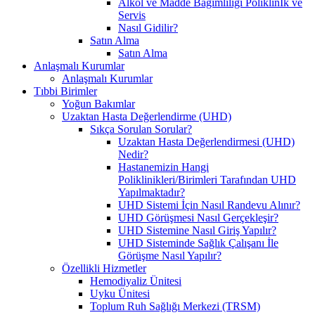
Alkol ve Madde Bağımlılığı Poliklinİk ve
Servis
Nasıl Gidilir?
Satın Alma
Satın Alma
Anlaşmalı Kurumlar
Anlaşmalı Kurumlar
Tıbbi Birimler
Yoğun Bakımlar
Uzaktan Hasta Değerlendirme (UHD)
Sıkça Sorulan Sorular?
Uzaktan Hasta Değerlendirmesi (UHD)
Nedir?
Hastanemizin Hangi
Poliklinikleri/Birimleri Tarafından UHD
Yapılmaktadır?
UHD Sistemi İçin Nasıl Randevu Alınır?
UHD Görüşmesi Nasıl Gerçekleşir?
UHD Sistemine Nasıl Giriş Yapılır?
UHD Sisteminde Sağlık Çalışanı İle
Görüşme Nasıl Yapılır?
Özellikli Hizmetler
Hemodiyaliz Ünitesi
Uyku Ünitesi
Toplum Ruh Sağlığı Merkezi (TRSM)