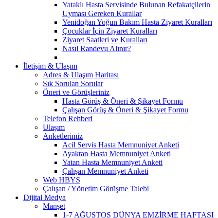
Yataklı Hasta Servisinde Bulunan Refakatçilerin
Uyması Gereken Kurallar
Yenidoğan Yoğun Bakım Hasta Ziyaret Kuralları
Çocuklar İçin Ziyaret Kuralları
Ziyaret Saatleri ve Kuralları
Nasıl Randevu Alınır?
İletişim & Ulaşım
Adres & Ulaşım Haritası
Sık Sorulan Sorular
Öneri ve Görüşleriniz
Hasta Görüş & Öneri & Şikayet Formu
Çalışan Görüş & Öneri & Şikayet Formu
Telefon Rehberi
Ulaşım
Anketlerimiz
Acil Servis Hasta Memnuniyet Anketi
Ayaktan Hasta Memnuniyet Anketi
Yatan Hasta Memnuniyet Anketi
Çalışan Memnuniyet Anketi
Web HBYS
Çalışan / Yönetim Görüşme Talebi
Dijital Medya
Manşet
1-7 AĞUSTOS DÜNYA EMZİRME HAFTASI