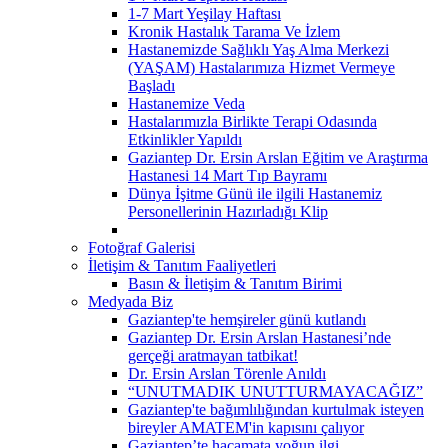
1-7 Mart Yeşilay Haftası
Kronik Hastalık Tarama Ve İzlem
Hastanemizde Sağlıklı Yaş Alma Merkezi
(YAŞAM) Hastalarımıza Hizmet Vermeye
Başladı
Hastanemize Veda
Hastalarımızla Birlikte Terapi Odasında
Etkinlikler Yapıldı
Gaziantep Dr. Ersin Arslan Eğitim ve Araştırma
Hastanesi 14 Mart Tıp Bayramı
Dünya İşitme Günü ile ilgili Hastanemiz
Personellerinin Hazırladığı Klip
Fotoğraf Galerisi
İletişim & Tanıtım Faaliyetleri
Basın & İletişim & Tanıtım Birimi
Medyada Biz
Gaziantep'te hemşireler günü kutlandı
Gaziantep Dr. Ersin Arslan Hastanesi’nde
gerçeği aratmayan tatbikat!
Dr. Ersin Arslan Törenle Anıldı
“UNUTMADIK UNUTTURMAYACAĞIZ”
Gaziantep'te bağımlılığından kurtulmak isteyen
bireyler AMATEM'in kapısını çalıyor
Gaziantep’te hacamata yoğun ilgi