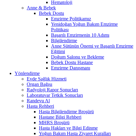
Hematoloji
Anne & Bebek
Bebek Dostu
Emzirme Politikamız
Yenidoğan Yoğun Bakım Emzirme
Politikası
Başarılı Emzirmenin 10 Adımı
Bilgilendirme
Anne Sütünün Önemi ve Başarılı Emzirme
Eğitimi
Doğum Salonu ve Bekleme
Bebek Dostu Hastane
Emzirme Danışmanı
Yönlendirme
Evde Sağlık Hizmeti
Organ Bağışı
Radyoloji Rapor Sonuçları
Laboratuvar Tetkik Sonuçları
Randevu Al
Hasta Rehberi
Hasta Bilgilendirme Broşürü
Hastane Bilgi Rehberi
MHRS Broşürü
Hasta Hakları ve Bilgi Edinme
Yoğun Bakım Hasta Ziyaret Kuralları