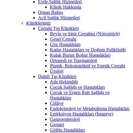
Evde Sağlık Hizmetleri
Klinik Hakkında
Organ Bağışı
Acil Sağlık Hizmetleri
Kliniklerimiz
Cerrahi Tıp Klinikleri
Beyin ve Sinir Cerrahisi (Nöroşirürji)
Genel Cerrahi
Göz Hastalıkları
Kadın Hastalıkları ve Doğum Polikliniği
Kulak Burun Boğaz Hastalıkları
Ortopedi ve Travmatoloji
Plastik, Rekonstrüktif ve Estetik Cerrahi
Üroloji
Dahili Tıp Klinikleri
Aile Hekimliği
Çocuk Sağlığı ve Hastalıkları
Çocuk ve Ergen Ruh Sağlığı ve
Hastalıkları
Cildiye
Endokrinoloji ve Metabolizma Hastalıkları
Enfeksiyon Hastalıkları (İntaniye)
Gastroenteroloji
Geriatri
Göğüs Hastalıkları