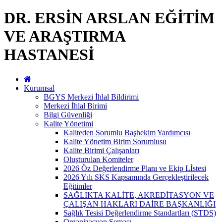
DR. ERSİN ARSLAN EĞİTİM
VE ARAŞTIRMA
HASTANESİ
Kurumsal
BGYS Merkezi İhlal Bildirimi
Merkezi İhlal Birimi
Bilgi Güvenliği
Kalite Yönetimi
Kaliteden Sorumlu Başhekim Yardımcısı
Kalite Yönetim Birim Sorumlusu
Kalite Birimi Çalışanları
Oluşturulan Komiteler
2026 Öz Değerlendirme Planı ve Ekip Lİstesi
2026 Yılı SKS Kapsamında Gerçekleştirilecek
Eğitimler
SAĞLIKTA KALİTE, AKREDİTASYON VE
ÇALIŞAN HAKLARI DAİRE BAŞKANLIĞI
Sağlık Tesisi Değerlendirme Standartları (STDS)
Organizasyon Şeması