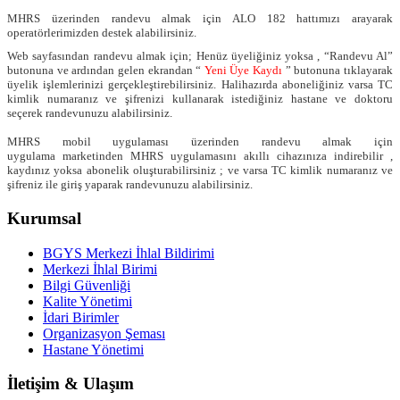
MHRS üzerinden randevu almak
için ALO 182 hattımızı arayarak
operatörlerimizden destek
alabilirsiniz.
Web sayfasından randevu almak için;
Henüz
üyeliğiniz yoksa ,
“Randevu Al”
butonuna ve ardından
gelen ekrandan
“
Yeni Üye Kaydı
”
butonuna
tıklayarak
üyelik işlemlerinizi gerçekleştirebilirsiniz
.
Halihazırda aboneliğiniz
varsa TC
kimlik numaranız ve
şifrenizi
kullanarak
istediğiniz hastane ve doktoru
seçerek
randevunuzu alabilirsiniz.
MHRS
mobil uygulaması üzerinden randevu
almak için
uygulama
marketinden
MHRS uygulamasını akıllı cihazınıza indirebilir
,
kaydınız yoksa
abonelik
oluşturabilirsiniz
;
ve varsa
TC kimlik numaranız ve
şifreniz ile giriş yaparak
randevunuzu alabilirsiniz.
Kurumsal
BGYS Merkezi İhlal Bildirimi
Merkezi İhlal Birimi
Bilgi Güvenliği
Kalite Yönetimi
İdari Birimler
Organizasyon Şeması
Hastane Yönetimi
İletişim & Ulaşım