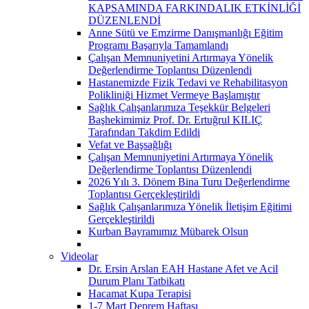
KAPSAMINDA FARKINDALIK ETKİNLİĞİ
DÜZENLENDİ
Anne Sütü ve Emzirme Danışmanlığı Eğitim
Programı Başarıyla Tamamlandı
Çalışan Memnuniyetini Artırmaya Yönelik
Değerlendirme Toplantısı Düzenlendi
Hastanemizde Fizik Tedavi ve Rehabilitasyon
Polikliniği Hizmet Vermeye Başlamıştır
Sağlık Çalışanlarımıza Teşekkür Belgeleri
Başhekimimiz Prof. Dr. Ertuğrul KILIÇ
Tarafından Takdim Edildi
Vefat ve Başsağlığı
Çalışan Memnuniyetini Artırmaya Yönelik
Değerlendirme Toplantısı Düzenlendi
2026 Yılı 3. Dönem Bina Turu Değerlendirme
Toplantısı Gerçekleştirildi
Sağlık Çalışanlarımıza Yönelik İletişim Eğitimi
Gerçekleştirildi
Kurban Bayramımız Mübarek Olsun
Videolar
Dr. Ersin Arslan EAH Hastane Afet ve Acil
Durum Planı Tatbikatı
Hacamat Kupa Terapisi
1-7 Mart Deprem Haftası