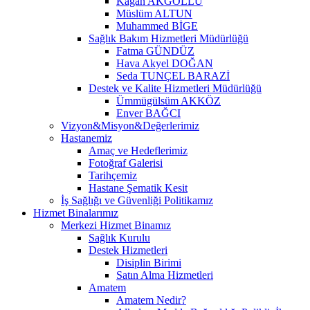
Kağan AKGÖLLÜ
Müslüm ALTUN
Muhammed BİGE
Sağlık Bakım Hizmetleri Müdürlüğü
Fatma GÜNDÜZ
Hava Akyel DOĞAN
Seda TUNÇEL BARAZİ
Destek ve Kalite Hizmetleri Müdürlüğü
Ümmügülsüm AKKÖZ
Enver BAĞCI
Vizyon&Misyon&Değerlerimiz
Hastanemiz
Amaç ve Hedeflerimiz
Fotoğraf Galerisi
Tarihçemiz
Hastane Şematik Kesit
İş Sağlığı ve Güvenliği Politikamız
Hizmet Binalarımız
Merkezi Hizmet Binamız
Sağlık Kurulu
Destek Hizmetleri
Disiplin Birimi
Satın Alma Hizmetleri
Amatem
Amatem Nedir?