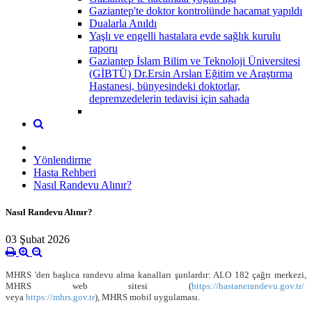
Gaziantep'te doktor kontrolünde hacamat yapıldı
Dualarla Anıldı
Yaşlı ve engelli hastalara evde sağlık kurulu
raporu
Gaziantep İslam Bilim ve Teknoloji Üniversitesi
(GİBTÜ) Dr.Ersin Arslan Eğitim ve Araştırma
Hastanesi, bünyesindeki doktorlar,
depremzedelerin tedavisi için sahada
Yönlendirme
Hasta Rehberi
Nasıl Randevu Alınır?
Nasıl Randevu Alınır?
03 Şubat 2026
MHRS 'den başlıca randevu alma kanalları
şunlardır: ALO 182 çağrı merkezi,
MHRS web sitesi
(
https://hastanerandevu.gov.tr/
veya
https://mhrs.gov.tr
),
MHRS
mobil
uygulaması.