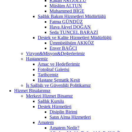
Kağan AKGÖLLÜ
Müslüm ALTUN
Muhammed BİGE
Sağlık Bakım Hizmetleri Müdürlüğü
Fatma GÜNDÜZ
Hava Akyel DOĞAN
Seda TUNÇEL BARAZİ
Destek ve Kalite Hizmetleri Müdürlüğü
Ümmügülsüm AKKÖZ
Enver BAĞCI
Vizyon&Misyon&Değerlerimiz
Hastanemiz
Amaç ve Hedeflerimiz
Fotoğraf Galerisi
Tarihçemiz
Hastane Şematik Kesit
İş Sağlığı ve Güvenliği Politikamız
Hizmet Binalarımız
Merkezi Hizmet Binamız
Sağlık Kurulu
Destek Hizmetleri
Disiplin Birimi
Satın Alma Hizmetleri
Amatem
Amatem Nedir?