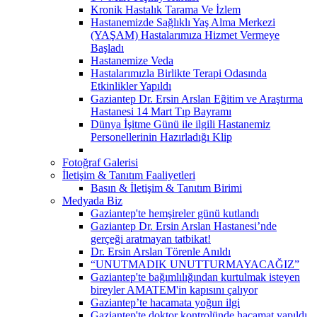
Kronik Hastalık Tarama Ve İzlem
Hastanemizde Sağlıklı Yaş Alma Merkezi
(YAŞAM) Hastalarımıza Hizmet Vermeye
Başladı
Hastanemize Veda
Hastalarımızla Birlikte Terapi Odasında
Etkinlikler Yapıldı
Gaziantep Dr. Ersin Arslan Eğitim ve Araştırma
Hastanesi 14 Mart Tıp Bayramı
Dünya İşitme Günü ile ilgili Hastanemiz
Personellerinin Hazırladığı Klip
Fotoğraf Galerisi
İletişim & Tanıtım Faaliyetleri
Basın & İletişim & Tanıtım Birimi
Medyada Biz
Gaziantep'te hemşireler günü kutlandı
Gaziantep Dr. Ersin Arslan Hastanesi’nde
gerçeği aratmayan tatbikat!
Dr. Ersin Arslan Törenle Anıldı
“UNUTMADIK UNUTTURMAYACAĞIZ”
Gaziantep'te bağımlılığından kurtulmak isteyen
bireyler AMATEM'in kapısını çalıyor
Gaziantep’te hacamata yoğun ilgi
Gaziantep'te doktor kontrolünde hacamat yapıldı