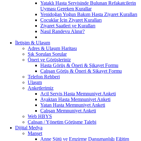
Yataklı Hasta Servisinde Bulunan Refakatçilerin
Uyması Gereken Kurallar
Yenidoğan Yoğun Bakım Hasta Ziyaret Kuralları
Çocuklar İçin Ziyaret Kuralları
Ziyaret Saatleri ve Kuralları
Nasıl Randevu Alınır?
İletişim & Ulaşım
Adres & Ulaşım Haritası
Sık Sorulan Sorular
Öneri ve Görüşleriniz
Hasta Görüş & Öneri & Şikayet Formu
Çalışan Görüş & Öneri & Şikayet Formu
Telefon Rehberi
Ulaşım
Anketlerimiz
Acil Servis Hasta Memnuniyet Anketi
Ayaktan Hasta Memnuniyet Anketi
Yatan Hasta Memnuniyet Anketi
Çalışan Memnuniyet Anketi
Web HBYS
Çalışan / Yönetim Görüşme Talebi
Dijital Medya
Manşet
Anne Sütü ve Emzirme Danışmanlığı Eğitim