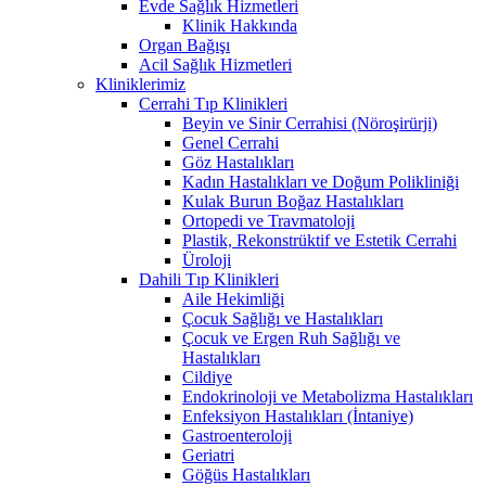
Evde Sağlık Hizmetleri
Klinik Hakkında
Organ Bağışı
Acil Sağlık Hizmetleri
Kliniklerimiz
Cerrahi Tıp Klinikleri
Beyin ve Sinir Cerrahisi (Nöroşirürji)
Genel Cerrahi
Göz Hastalıkları
Kadın Hastalıkları ve Doğum Polikliniği
Kulak Burun Boğaz Hastalıkları
Ortopedi ve Travmatoloji
Plastik, Rekonstrüktif ve Estetik Cerrahi
Üroloji
Dahili Tıp Klinikleri
Aile Hekimliği
Çocuk Sağlığı ve Hastalıkları
Çocuk ve Ergen Ruh Sağlığı ve
Hastalıkları
Cildiye
Endokrinoloji ve Metabolizma Hastalıkları
Enfeksiyon Hastalıkları (İntaniye)
Gastroenteroloji
Geriatri
Göğüs Hastalıkları