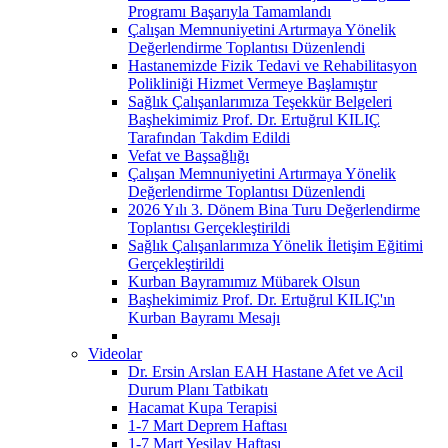
Programı Başarıyla Tamamlandı
Çalışan Memnuniyetini Artırmaya Yönelik
Değerlendirme Toplantısı Düzenlendi
Hastanemizde Fizik Tedavi ve Rehabilitasyon
Polikliniği Hizmet Vermeye Başlamıştır
Sağlık Çalışanlarımıza Teşekkür Belgeleri
Başhekimimiz Prof. Dr. Ertuğrul KILIÇ
Tarafından Takdim Edildi
Vefat ve Başsağlığı
Çalışan Memnuniyetini Artırmaya Yönelik
Değerlendirme Toplantısı Düzenlendi
2026 Yılı 3. Dönem Bina Turu Değerlendirme
Toplantısı Gerçekleştirildi
Sağlık Çalışanlarımıza Yönelik İletişim Eğitimi
Gerçekleştirildi
Kurban Bayramımız Mübarek Olsun
Başhekimimiz Prof. Dr. Ertuğrul KILIÇ'ın
Kurban Bayramı Mesajı
Videolar
Dr. Ersin Arslan EAH Hastane Afet ve Acil
Durum Planı Tatbikatı
Hacamat Kupa Terapisi
1-7 Mart Deprem Haftası
1-7 Mart Yeşilay Haftası