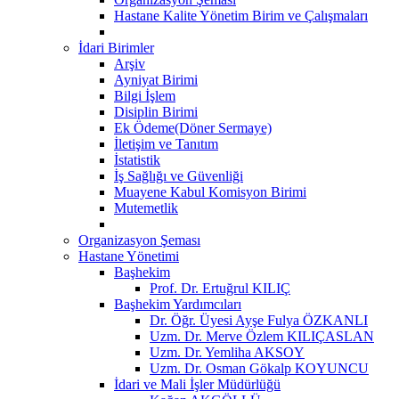
Hastane Kalite Yönetim Birim ve Çalışmaları
İdari Birimler
Arşiv
Ayniyat Birimi
Bilgi İşlem
Disiplin Birimi
Ek Ödeme(Döner Sermaye)
İletişim ve Tanıtım
İstatistik
İş Sağlığı ve Güvenliği
Muayene Kabul Komisyon Birimi
Mutemetlik
Organizasyon Şeması
Hastane Yönetimi
Başhekim
Prof. Dr. Ertuğrul KILIÇ
Başhekim Yardımcıları
Dr. Öğr. Üyesi Ayşe Fulya ÖZKANLI
Uzm. Dr. Merve Özlem KILIÇASLAN
Uzm. Dr. Yemliha AKSOY
Uzm. Dr. Osman Gökalp KOYUNCU
İdari ve Mali İşler Müdürlüğü