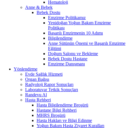
Hematoloji
Anne & Bebek
Bebek Dostu
Emzirme Politikamız
Yenidoğan Yoğun Bakım Emzirme
Politikası
Başarılı Emzirmenin 10 Adımı
Bilgilendirme
Anne Sütünün Önemi ve Başarılı Emzirme
Eğitimi
Doğum Salonu ve Bekleme
Bebek Dostu Hastane
Emzirme Danışmanı
Yönlendirme
Evde Sağlık Hizmeti
Organ Bağışı
Radyoloji Rapor Sonuçları
Laboratuvar Tetkik Sonuçları
Randevu Al
Hasta Rehberi
Hasta Bilgilendirme Broşürü
Hastane Bilgi Rehberi
MHRS Broşürü
Hasta Hakları ve Bilgi Edinme
Yoğun Bakım Hasta Ziyaret Kuralları