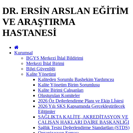
DR. ERSİN ARSLAN EĞİTİM
VE ARAŞTIRMA
HASTANESİ
Kurumsal
BGYS Merkezi İhlal Bildirimi
Merkezi İhlal Birimi
Bilgi Güvenliği
Kalite Yönetimi
Kaliteden Sorumlu Başhekim Yardımcısı
Kalite Yönetim Birim Sorumlusu
Kalite Birimi Çalışanları
Oluşturulan Komiteler
2026 Öz Değerlendirme Planı ve Ekip Lİstesi
2026 Yılı SKS Kapsamında Gerçekleştirilecek
Eğitimler
SAĞLIKTA KALİTE, AKREDİTASYON VE
ÇALIŞAN HAKLARI DAİRE BAŞKANLIĞI
Sağlık Tesisi Değerlendirme Standartları (STDS)
Organizasyon Şeması