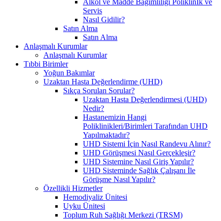
Alkol ve Madde Bağımlılığı Poliklinİk ve
Servis
Nasıl Gidilir?
Satın Alma
Satın Alma
Anlaşmalı Kurumlar
Anlaşmalı Kurumlar
Tıbbi Birimler
Yoğun Bakımlar
Uzaktan Hasta Değerlendirme (UHD)
Sıkça Sorulan Sorular?
Uzaktan Hasta Değerlendirmesi (UHD)
Nedir?
Hastanemizin Hangi
Poliklinikleri/Birimleri Tarafından UHD
Yapılmaktadır?
UHD Sistemi İçin Nasıl Randevu Alınır?
UHD Görüşmesi Nasıl Gerçekleşir?
UHD Sistemine Nasıl Giriş Yapılır?
UHD Sisteminde Sağlık Çalışanı İle
Görüşme Nasıl Yapılır?
Özellikli Hizmetler
Hemodiyaliz Ünitesi
Uyku Ünitesi
Toplum Ruh Sağlığı Merkezi (TRSM)