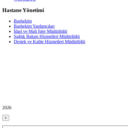
Hastane Yönetimi
Başhekim
Başhekim Yardımcıları
İdari ve Mali İşler Müdürlüğü
Sağlık Bakım Hizmetleri Müdürlüğü
Destek ve Kalite Hizmetleri Müdürlüğü
2026
×