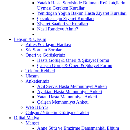
Yataklı Hasta Servisinde Bulunan Refakatçilerin
Uyması Gereken Kurallar
Yenidoğan Yoğun Bakım Hasta Ziyaret Kuralları
Çocuklar İçin Ziyaret Kuralları
Ziyaret Saatleri ve Kuralları
Nasıl Randevu Alınır?
İletişim & Ulaşım
Adres & Ulaşım Haritası
Sık Sorulan Sorular
Öneri ve Görüşleriniz
Hasta Görüş & Öneri & Şikayet Formu
Çalışan Görüş & Öneri & Şikayet Formu
Telefon Rehberi
Ulaşım
Anketlerimiz
Acil Servis Hasta Memnuniyet Anketi
Ayaktan Hasta Memnuniyet Anketi
Yatan Hasta Memnuniyet Anketi
Çalışan Memnuniyet Anketi
Web HBYS
Çalışan / Yönetim Görüşme Talebi
Dijital Medya
Manşet
Anne Sütü ve Emzirme Danışmanlığı Eğitim