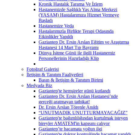
Kronik Hastalık Tarama Ve İzlem
Hastanemizde Sağlıklı Yaş Alma Merkezi
(YAŞAM) Hastalarımıza Hizmet Vermeye
Başladı
Hastanemize Veda
Hastalarımızla Birlikte Terapi Odasında
Etkinlikler Yapıldı
Gaziantep Dr. Ersin Arslan Eğitim ve Araştırma
Hastanesi 14 Mart Tıp Bayramı
Dünya İşitme Günü ile ilgili Hastanemiz
Personellerinin Hazırladığı Klip
Fotoğraf Galerisi
İletişim & Tanıtım Faaliyetleri
Basın & İletişim & Tanıtım Birimi
Medyada Biz
Gaziantep'te hemşireler günü kutlandı
Gaziantep Dr. Ersin Arslan Hastanesi’nde
gerçeği aratmayan tatbikat!
Dr. Ersin Arslan Törenle Anıldı
“UNUTMADIK UNUTTURMAYACAĞIZ”
Gaziantep'te bağımlılığından kurtulmak isteyen
bireyler AMATEM'in kapısını çalıyor
Gaziantep’te hacamata yoğun ilgi
Gaziantep'te doktor kontrolünde hacamat yapıldı