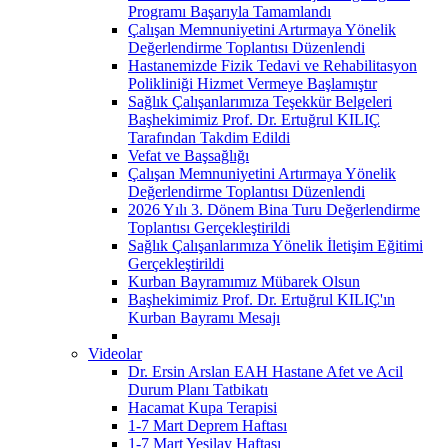
Programı Başarıyla Tamamlandı
Çalışan Memnuniyetini Artırmaya Yönelik
Değerlendirme Toplantısı Düzenlendi
Hastanemizde Fizik Tedavi ve Rehabilitasyon
Polikliniği Hizmet Vermeye Başlamıştır
Sağlık Çalışanlarımıza Teşekkür Belgeleri
Başhekimimiz Prof. Dr. Ertuğrul KILIÇ
Tarafından Takdim Edildi
Vefat ve Başsağlığı
Çalışan Memnuniyetini Artırmaya Yönelik
Değerlendirme Toplantısı Düzenlendi
2026 Yılı 3. Dönem Bina Turu Değerlendirme
Toplantısı Gerçekleştirildi
Sağlık Çalışanlarımıza Yönelik İletişim Eğitimi
Gerçekleştirildi
Kurban Bayramımız Mübarek Olsun
Başhekimimiz Prof. Dr. Ertuğrul KILIÇ'ın
Kurban Bayramı Mesajı
Videolar
Dr. Ersin Arslan EAH Hastane Afet ve Acil
Durum Planı Tatbikatı
Hacamat Kupa Terapisi
1-7 Mart Deprem Haftası
1-7 Mart Yeşilay Haftası