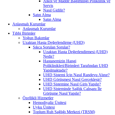
Alkol ve Madde Bağımlılığı Poliklinİk ve
Servis
Nasıl Gidilir?
Satın Alma
Satın Alma
Anlaşmalı Kurumlar
Anlaşmalı Kurumlar
Tıbbi Birimler
Yoğun Bakımlar
Uzaktan Hasta Değerlendirme (UHD)
Sıkça Sorulan Sorular?
Uzaktan Hasta Değerlendirmesi (UHD)
Nedir?
Hastanemizin Hangi
Poliklinikleri/Birimleri Tarafından UHD
Yapılmaktadır?
UHD Sistemi İçin Nasıl Randevu Alınır?
UHD Görüşmesi Nasıl Gerçekleşir?
UHD Sistemine Nasıl Giriş Yapılır?
UHD Sisteminde Sağlık Çalışanı İle
Görüşme Nasıl Yapılır?
Özellikli Hizmetler
Hemodiyaliz Ünitesi
Uyku Ünitesi
Toplum Ruh Sağlığı Merkezi (TRSM)