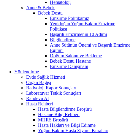
Hematoloji
Anne & Bebek
Bebek Dostu
Emzirme Politikamız
Yenidoğan Yoğun Bakım Emzirme
Politikası
Başarılı Emzirmenin 10 Adımı
Bilgilendirme
Anne Sütünün Önemi ve Başarılı Emzirme
Eğitimi
Doğum Salonu ve Bekleme
Bebek Dostu Hastane
Emzirme Danışmanı
Yönlendirme
Evde Sağlık Hizmeti
Organ Bağışı
Radyoloji Rapor Sonuçları
Laboratuvar Tetkik Sonuçları
Randevu Al
Hasta Rehberi
Hasta Bilgilendirme Broşürü
Hastane Bilgi Rehberi
MHRS Broşürü
Hasta Hakları ve Bilgi Edinme
Yoğun Bakım Hasta Ziyaret Kuralları