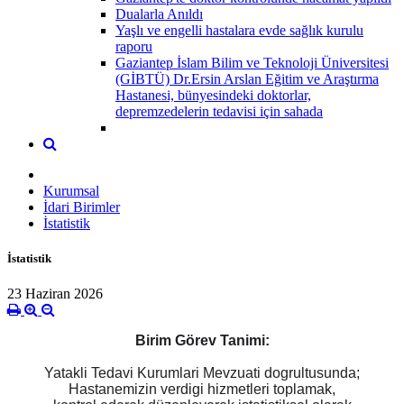
Dualarla Anıldı
Yaşlı ve engelli hastalara evde sağlık kurulu
raporu
Gaziantep İslam Bilim ve Teknoloji Üniversitesi
(GİBTÜ) Dr.Ersin Arslan Eğitim ve Araştırma
Hastanesi, bünyesindeki doktorlar,
depremzedelerin tedavisi için sahada
Kurumsal
İdari Birimler
İstatistik
İstatistik
23 Haziran 2026
Birim
Görev
Tanimi:
Yatakli Tedavi Kurumlari Mevzuati dogrultusunda;
Hastanemizin verdigi hizmetleri toplamak,