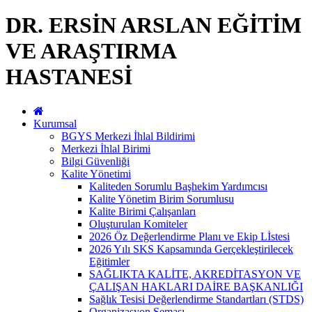
DR. ERSİN ARSLAN EĞİTİM
VE ARAŞTIRMA
HASTANESİ
Kurumsal
BGYS Merkezi İhlal Bildirimi
Merkezi İhlal Birimi
Bilgi Güvenliği
Kalite Yönetimi
Kaliteden Sorumlu Başhekim Yardımcısı
Kalite Yönetim Birim Sorumlusu
Kalite Birimi Çalışanları
Oluşturulan Komiteler
2026 Öz Değerlendirme Planı ve Ekip Lİstesi
2026 Yılı SKS Kapsamında Gerçekleştirilecek
Eğitimler
SAĞLIKTA KALİTE, AKREDİTASYON VE
ÇALIŞAN HAKLARI DAİRE BAŞKANLIĞI
Sağlık Tesisi Değerlendirme Standartları (STDS)
Organizasyon Şeması