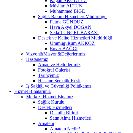
Kağan AKGÖLLÜ
Müslüm ALTUN
Muhammed BİGE
Sağlık Bakım Hizmetleri Müdürlüğü
Fatma GÜNDÜZ
Hava Akyel DOĞAN
Seda TUNÇEL BARAZİ
Destek ve Kalite Hizmetleri Müdürlüğü
Ümmügülsüm AKKÖZ
Enver BAĞCI
Vizyon&Misyon&Değerlerimiz
Hastanemiz
Amaç ve Hedeflerimiz
Fotoğraf Galerisi
Tarihçemiz
Hastane Şematik Kesit
İş Sağlığı ve Güvenliği Politikamız
Hizmet Binalarımız
Merkezi Hizmet Binamız
Sağlık Kurulu
Destek Hizmetleri
Disiplin Birimi
Satın Alma Hizmetleri
Amatem
Amatem Nedir?