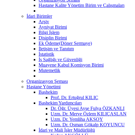
Hastane Kalite Yönetim Birim ve Çalışmaları
İdari Birimler
Arşiv
Ayniyat Birimi
Bilgi İşlem
Disiplin Birimi
Ek Ödeme(Döner Sermaye)
İletişim ve Tanıtım
İstatistik
İş Sağlığı ve Güvenliği
Muayene Kabul Komisyon Birimi
Mutemetlik
Organizasyon Şeması
Hastane Yönetimi
Başhekim
Prof. Dr. Ertuğrul KILIÇ
Başhekim Yardımcıları
Dr. Öğr. Üyesi Ayşe Fulya ÖZKANLI
Uzm. Dr. Merve Özlem KILIÇASLAN
Uzm. Dr. Yemliha AKSOY
Uzm. Dr. Osman Gökalp KOYUNCU
İdari ve Mali İşler Müdürlüğü