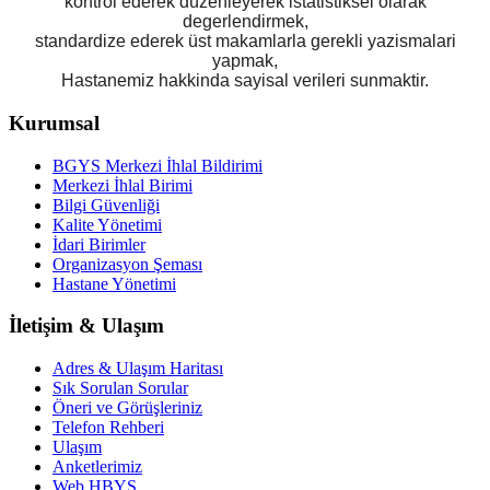
kontrol ederek düzenleyerek istatistiksel olarak
degerlendirmek,
standardize ederek üst makamlarla gerekli yazismalari
yapmak,
Hastanemiz hakkinda sayisal verileri sunmaktir.
Kurumsal
BGYS Merkezi İhlal Bildirimi
Merkezi İhlal Birimi
Bilgi Güvenliği
Kalite Yönetimi
İdari Birimler
Organizasyon Şeması
Hastane Yönetimi
İletişim & Ulaşım
Adres & Ulaşım Haritası
Sık Sorulan Sorular
Öneri ve Görüşleriniz
Telefon Rehberi
Ulaşım
Anketlerimiz
Web HBYS