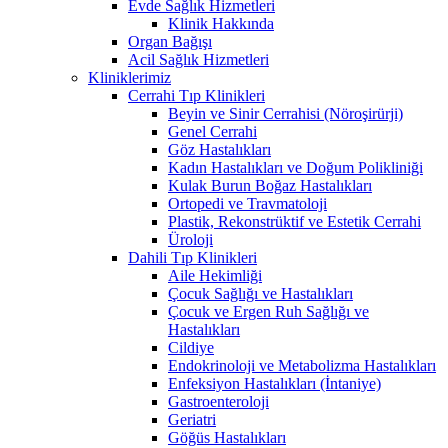
Evde Sağlık Hizmetleri
Klinik Hakkında
Organ Bağışı
Acil Sağlık Hizmetleri
Kliniklerimiz
Cerrahi Tıp Klinikleri
Beyin ve Sinir Cerrahisi (Nöroşirürji)
Genel Cerrahi
Göz Hastalıkları
Kadın Hastalıkları ve Doğum Polikliniği
Kulak Burun Boğaz Hastalıkları
Ortopedi ve Travmatoloji
Plastik, Rekonstrüktif ve Estetik Cerrahi
Üroloji
Dahili Tıp Klinikleri
Aile Hekimliği
Çocuk Sağlığı ve Hastalıkları
Çocuk ve Ergen Ruh Sağlığı ve
Hastalıkları
Cildiye
Endokrinoloji ve Metabolizma Hastalıkları
Enfeksiyon Hastalıkları (İntaniye)
Gastroenteroloji
Geriatri
Göğüs Hastalıkları