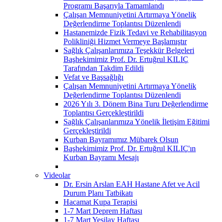
Programı Başarıyla Tamamlandı
Çalışan Memnuniyetini Artırmaya Yönelik
Değerlendirme Toplantısı Düzenlendi
Hastanemizde Fizik Tedavi ve Rehabilitasyon
Polikliniği Hizmet Vermeye Başlamıştır
Sağlık Çalışanlarımıza Teşekkür Belgeleri
Başhekimimiz Prof. Dr. Ertuğrul KILIÇ
Tarafından Takdim Edildi
Vefat ve Başsağlığı
Çalışan Memnuniyetini Artırmaya Yönelik
Değerlendirme Toplantısı Düzenlendi
2026 Yılı 3. Dönem Bina Turu Değerlendirme
Toplantısı Gerçekleştirildi
Sağlık Çalışanlarımıza Yönelik İletişim Eğitimi
Gerçekleştirildi
Kurban Bayramımız Mübarek Olsun
Başhekimimiz Prof. Dr. Ertuğrul KILIÇ'ın
Kurban Bayramı Mesajı
Videolar
Dr. Ersin Arslan EAH Hastane Afet ve Acil
Durum Planı Tatbikatı
Hacamat Kupa Terapisi
1-7 Mart Deprem Haftası
1-7 Mart Yeşilay Haftası