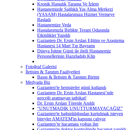
Kronik Hastalık Tarama Ve İzlem
Hastanemizde Sağlıklı Yaş Alma Merkezi
(YAŞAM) Hastalarımıza Hizmet Vermeye
Başladı
Hastanemize Veda
Hastalarımızla Birlikte Terapi Odasında
Etkinlikler Yapıldı
Gaziantep Dr. Ersin Arslan Eğitim ve Araştırma
Hastanesi 14 Mart Tıp Bayramı
Dünya İşitme Günü ile ilgili Hastanemiz
Personellerinin Hazırladığı Klip
Fotoğraf Galerisi
İletişim & Tanıtım Faaliyetleri
Basın & İletişim & Tanıtım Birimi
Medyada Biz
Gaziantep'te hemşireler günü kutlandı
Gaziantep Dr. Ersin Arslan Hastanesi’nde
gerçeği aratmayan tatbikat!
Dr. Ersin Arslan Törenle Anıldı
“UNUTMADIK UNUTTURMAYACAĞIZ”
Gaziantep'te bağımlılığından kurtulmak isteyen
bireyler AMATEM'in kapısını çalıyor
Gaziantep’te hacamata yoğun ilgi
Gaziantep'te doktor kontrolünde hacamat yapıldı