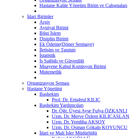
Hastane Kalite Yönetim Birim ve Çalışmaları
İdari Birimler
Arşiv
Ayniyat Birimi
Bilgi İşlem
Disiplin Birimi
Ek Ödeme(Döner Sermaye)
İletişim ve Tanıtım
İstatistik
İş Sağlığı ve Güvenliği
Muayene Kabul Komisyon Birimi
Mutemetlik
Organizasyon Şeması
Hastane Yönetimi
Başhekim
Prof. Dr. Ertuğrul KILIÇ
Başhekim Yardımcıları
Dr. Öğr. Üyesi Ayşe Fulya ÖZKANLI
Uzm. Dr. Merve Özlem KILIÇASLAN
Uzm. Dr. Yemliha AKSOY
Uzm. Dr. Osman Gökalp KOYUNCU
İdari ve Mali İşler Müdürlüğü