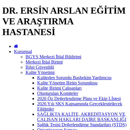
DR. ERSİN ARSLAN EĞİTİM
VE ARAŞTIRMA
HASTANESİ
Kurumsal
BGYS Merkezi İhlal Bildirimi
Merkezi İhlal Birimi
Bilgi Güvenliği
Kalite Yönetimi
Kaliteden Sorumlu Başhekim Yardımcısı
Kalite Yönetim Birim Sorumlusu
Kalite Birimi Çalışanları
Oluşturulan Komiteler
2026 Öz Değerlendirme Planı ve Ekip Lİstesi
2026 Yılı SKS Kapsamında Gerçekleştirilecek
Eğitimler
SAĞLIKTA KALİTE, AKREDİTASYON VE
ÇALIŞAN HAKLARI DAİRE BAŞKANLIĞI
Sağlık Tesisi Değerlendirme Standartları (STDS)
Organizasyon Şeması