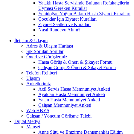
Yataklı Hasta Servisinde Bulunan Refakatçilerin
Uyması Gereken Kurallar
Yenidoğan Yoğun Bakım Hasta Ziyaret Kuralları
Çocuklar İçin Ziyaret Kuralları
Ziyaret Saatleri ve Kuralları
Nasıl Randevu Alınır?
İletişim & Ulaşım
Adres & Ulaşım Haritası
Sık Sorulan Sorular
Öneri ve Görüşleriniz
Hasta Görüş & Öneri & Şikayet Formu
Çalışan Görüş & Öneri & Şikayet Formu
Telefon Rehberi
Ulaşım
Anketlerimiz
Acil Servis Hasta Memnuniyet Anketi
Ayaktan Hasta Memnuniyet Anketi
Yatan Hasta Memnuniyet Anketi
Çalışan Memnuniyet Anketi
Web HBYS
Çalışan / Yönetim Görüşme Talebi
Dijital Medya
Manşet
Anne Sütü ve Emzirme Danışmanlığı Eğitim