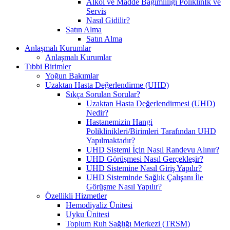
Alkol ve Madde Bağımlılığı Poliklinİk ve
Servis
Nasıl Gidilir?
Satın Alma
Satın Alma
Anlaşmalı Kurumlar
Anlaşmalı Kurumlar
Tıbbi Birimler
Yoğun Bakımlar
Uzaktan Hasta Değerlendirme (UHD)
Sıkça Sorulan Sorular?
Uzaktan Hasta Değerlendirmesi (UHD)
Nedir?
Hastanemizin Hangi
Poliklinikleri/Birimleri Tarafından UHD
Yapılmaktadır?
UHD Sistemi İçin Nasıl Randevu Alınır?
UHD Görüşmesi Nasıl Gerçekleşir?
UHD Sistemine Nasıl Giriş Yapılır?
UHD Sisteminde Sağlık Çalışanı İle
Görüşme Nasıl Yapılır?
Özellikli Hizmetler
Hemodiyaliz Ünitesi
Uyku Ünitesi
Toplum Ruh Sağlığı Merkezi (TRSM)