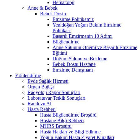
Hematoloji
Anne & Bebek
Bebek Dostu
Emzirme Politikamız
Yenidoğan Yoğun Bakım Emzirme
Politikası
Başarılı Emzirmenin 10 Adımı
Bilgilendirme
Anne Sütünün Önemi ve Başarılı Emzirme
Eğitimi
Doğum Salonu ve Bekleme
Bebek Dostu Hastane
Emzirme Danışmanı
Yönlendirme
Evde Sağlık Hizmeti
Organ Bağışı
Radyoloji Rapor Sonuçları
Laboratuvar Tetkik Sonuçları
Randevu Al
Hasta Rehberi
Hasta Bilgilendirme Broşürü
Hastane Bilgi Rehberi
MHRS Broşürü
Hasta Hakları ve Bilgi Edinme
Yoğun Bakım Hasta Ziyaret Kuralları