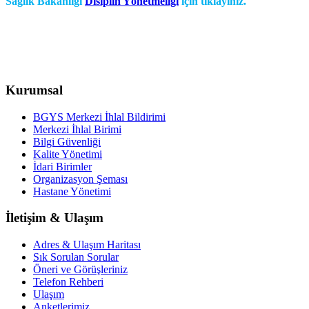
Sağlık Bakanlığı
Disiplin Yönetmeliği
için tıklayınız.
Kurumsal
BGYS Merkezi İhlal Bildirimi
Merkezi İhlal Birimi
Bilgi Güvenliği
Kalite Yönetimi
İdari Birimler
Organizasyon Şeması
Hastane Yönetimi
İletişim & Ulaşım
Adres & Ulaşım Haritası
Sık Sorulan Sorular
Öneri ve Görüşleriniz
Telefon Rehberi
Ulaşım
Anketlerimiz