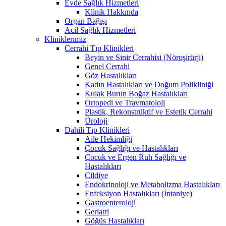
Evde Sağlık Hizmetleri
Klinik Hakkında
Organ Bağışı
Acil Sağlık Hizmetleri
Kliniklerimiz
Cerrahi Tıp Klinikleri
Beyin ve Sinir Cerrahisi (Nöroşirürji)
Genel Cerrahi
Göz Hastalıkları
Kadın Hastalıkları ve Doğum Polikliniği
Kulak Burun Boğaz Hastalıkları
Ortopedi ve Travmatoloji
Plastik, Rekonstrüktif ve Estetik Cerrahi
Üroloji
Dahili Tıp Klinikleri
Aile Hekimliği
Çocuk Sağlığı ve Hastalıkları
Çocuk ve Ergen Ruh Sağlığı ve
Hastalıkları
Cildiye
Endokrinoloji ve Metabolizma Hastalıkları
Enfeksiyon Hastalıkları (İntaniye)
Gastroenteroloji
Geriatri
Göğüs Hastalıkları