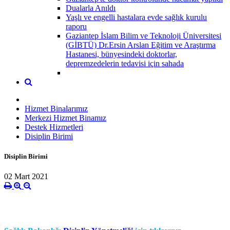
Dualarla Anıldı
Yaşlı ve engelli hastalara evde sağlık kurulu
raporu
Gaziantep İslam Bilim ve Teknoloji Üniversitesi
(GİBTÜ) Dr.Ersin Arslan Eğitim ve Araştırma
Hastanesi, bünyesindeki doktorlar,
depremzedelerin tedavisi için sahada
Hizmet Binalarımız
Merkezi Hizmet Binamız
Destek Hizmetleri
Disiplin Birimi
Disiplin Birimi
02 Mart 2021