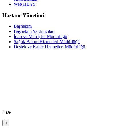
Web HBYS
Hastane Yönetimi
Başhekim
Başhekim Yardımcıları
İdari ve Mali İşler Müdürlüğü
Sağlık Bakım Hizmetleri Müdürlüğü
Destek ve Kalite Hizmetleri Müdürlüğü
2026
×