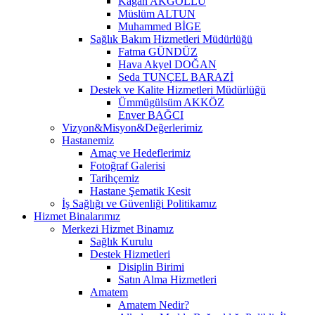
Kağan AKGÖLLÜ
Müslüm ALTUN
Muhammed BİGE
Sağlık Bakım Hizmetleri Müdürlüğü
Fatma GÜNDÜZ
Hava Akyel DOĞAN
Seda TUNÇEL BARAZİ
Destek ve Kalite Hizmetleri Müdürlüğü
Ümmügülsüm AKKÖZ
Enver BAĞCI
Vizyon&Misyon&Değerlerimiz
Hastanemiz
Amaç ve Hedeflerimiz
Fotoğraf Galerisi
Tarihçemiz
Hastane Şematik Kesit
İş Sağlığı ve Güvenliği Politikamız
Hizmet Binalarımız
Merkezi Hizmet Binamız
Sağlık Kurulu
Destek Hizmetleri
Disiplin Birimi
Satın Alma Hizmetleri
Amatem
Amatem Nedir?