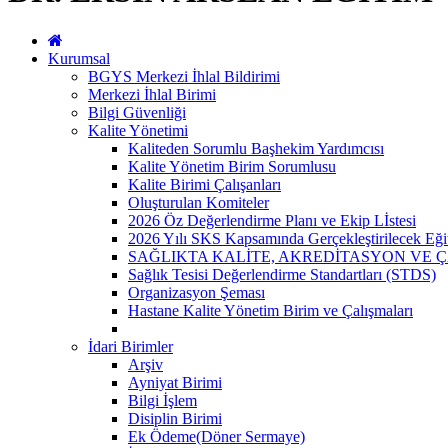
Kurumsal
BGYS Merkezi İhlal Bildirimi
Merkezi İhlal Birimi
Bilgi Güvenliği
Kalite Yönetimi
Kaliteden Sorumlu Başhekim Yardımcısı
Kalite Yönetim Birim Sorumlusu
Kalite Birimi Çalışanları
Oluşturulan Komiteler
2026 Öz Değerlendirme Planı ve Ekip Lİstesi
2026 Yılı SKS Kapsamında Gerçekleştirilecek Eği
SAĞLIKTA KALİTE, AKREDİTASYON VE 
Sağlık Tesisi Değerlendirme Standartları (STDS)
Organizasyon Şeması
Hastane Kalite Yönetim Birim ve Çalışmaları
İdari Birimler
Arşiv
Ayniyat Birimi
Bilgi İşlem
Disiplin Birimi
Ek Ödeme(Döner Sermaye)