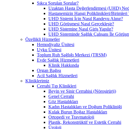
Sıkça Sorulan Sorular?
Uzaktan Hasta Değerlendirmesi (UHD) Ned
Hastanemizin Hangi Poliklinikleri/Birimler
UHD Sistemi İçin Nasıl Randevu Alınır?
UHD Görüşmesi Nasıl Gerçekleşir?
UHD Sistemine Nasıl Giriş Yapılır?
UHD Sisteminde Sağlık Çalışanı İle Görüşme
Özellikli Hizmetler
Hemodiyaliz Ünitesi
Uyku Ünitesi
Toplum Ruh Sağlığı Merkezi (TRSM)
Evde Sağlık Hizmetleri
Klinik Hakkında
Organ Bağışı
Acil Sağlık Hizmetleri
Kliniklerimiz
Cerrahi Tıp Klinikleri
Beyin ve Sinir Cerrahisi (Nöroşirürji)
Genel Cerrahi
Göz Hastalıkları
Kadın Hastalıkları ve Doğum Polikliniği
Kulak Burun Boğaz Hastalıkları
Ortopedi ve Travmatoloji
Plastik, Rekonstrüktif ve Estetik Cerrahi
Üroloji