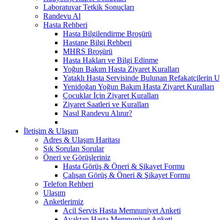
Laboratuvar Tetkik Sonuçları
Randevu Al
Hasta Rehberi
Hasta Bilgilendirme Broşürü
Hastane Bilgi Rehberi
MHRS Broşürü
Hasta Hakları ve Bilgi Edinme
Yoğun Bakım Hasta Ziyaret Kuralları
Yataklı Hasta Servisinde Bulunan Refakatçilerin 
Yenidoğan Yoğun Bakım Hasta Ziyaret Kuralları
Çocuklar İçin Ziyaret Kuralları
Ziyaret Saatleri ve Kuralları
Nasıl Randevu Alınır?
İletişim & Ulaşım
Adres & Ulaşım Haritası
Sık Sorulan Sorular
Öneri ve Görüşleriniz
Hasta Görüş & Öneri & Şikayet Formu
Çalışan Görüş & Öneri & Şikayet Formu
Telefon Rehberi
Ulaşım
Anketlerimiz
Acil Servis Hasta Memnuniyet Anketi
Ayaktan Hasta Memnuniyet Anketi