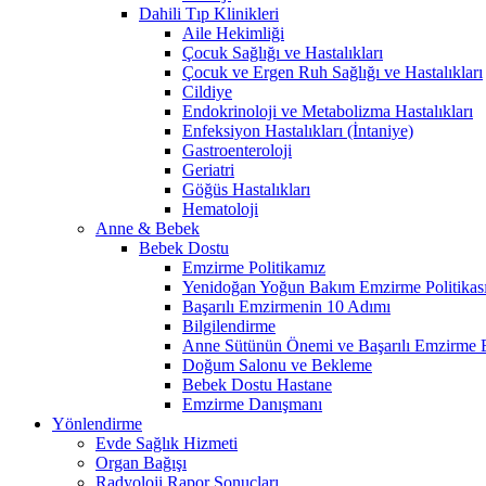
Dahili Tıp Klinikleri
Aile Hekimliği
Çocuk Sağlığı ve Hastalıkları
Çocuk ve Ergen Ruh Sağlığı ve Hastalıkları
Cildiye
Endokrinoloji ve Metabolizma Hastalıkları
Enfeksiyon Hastalıkları (İntaniye)
Gastroenteroloji
Geriatri
Göğüs Hastalıkları
Hematoloji
Anne & Bebek
Bebek Dostu
Emzirme Politikamız
Yenidoğan Yoğun Bakım Emzirme Politikas
Başarılı Emzirmenin 10 Adımı
Bilgilendirme
Anne Sütünün Önemi ve Başarılı Emzirme E
Doğum Salonu ve Bekleme
Bebek Dostu Hastane
Emzirme Danışmanı
Yönlendirme
Evde Sağlık Hizmeti
Organ Bağışı
Radyoloji Rapor Sonuçları