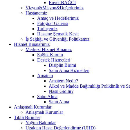
Enver BAĞCI
Vizyon&Misyon&Değerlerimiz
Hastanemiz
Amaç ve Hedeflerimiz
Fotoğraf Galerisi
Tarihçemiz
Hastane Şematik Kesit
İş Sağlığı ve Güvenliği Politikamız
Hizmet Binalarımız
Merkezi Hizmet Binamız
Sağlık Kurulu
Destek Hizmetleri
Disiplin Birimi
Satın Alma Hizmetleri
Amatem
Amatem Nedir?
Alkol ve Madde Bağımlılığı Poliklinİk ve Se
Nasıl Gidilir?
Satın Alma
Satın Alma
Anlaşmalı Kurumlar
Anlaşmalı Kurumlar
Tıbbi Birimler
Yoğun Bakımlar
Uzaktan Hasta Değerlendirme (UHD)