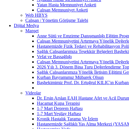
Yatan Hasta Memnuniyet Anketi
Çalışan Memnuniyet Anketi
Web HBYS
Çalışan / Yönetim Görüşme Talebi
Dijital Medya
Manşet
Anne Sütü ve Emzirme Danışmanlığı Eğitim Prog
Çalışan Memnuniyetini Artırmaya Yönelik Değerle
Hastanemizde Fizik Tedavi ve Rehabilitasyon Poli
Sağlık Çalışanlarımıza Teşekkür Belgeleri Başhek
Vefat ve Başsağlığı
Çalışan Memnuniyetini Artırmaya Yönelik Değerle
2026 Yılı 3. Dönem Bina Turu Değerlendirme Topla
Sağlık Çalışanlarımıza Yönelik İletişim Eğitimi Ger
Kurban Bayramımız Mübarek Olsun
Başhekimimiz Prof. Dr. Ertuğrul KILIÇ'ın Kurba
Videolar
Dr. Ersin Arslan EAH Hastane Afet ve Acil Durum 
Hacamat Kupa Terapisi
1-7 Mart Deprem Haftası
1-7 Mart Yeşilay Haftası
Kronik Hastalık Tarama Ve İzlem
Hastanemizde Sağlıklı Yaş Alma Merkezi (YAŞAM