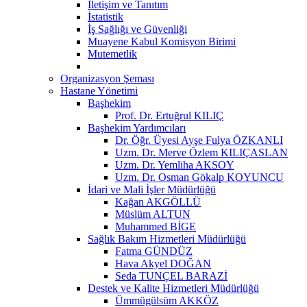
İletişim ve Tanıtım
İstatistik
İş Sağlığı ve Güvenliği
Muayene Kabul Komisyon Birimi
Mutemetlik
Organizasyon Şeması
Hastane Yönetimi
Başhekim
Prof. Dr. Ertuğrul KILIÇ
Başhekim Yardımcıları
Dr. Öğr. Üyesi Ayşe Fulya ÖZKANLI
Uzm. Dr. Merve Özlem KILIÇASLAN
Uzm. Dr. Yemliha AKSOY
Uzm. Dr. Osman Gökalp KOYUNCU
İdari ve Mali İşler Müdürlüğü
Kağan AKGÖLLÜ
Müslüm ALTUN
Muhammed BİGE
Sağlık Bakım Hizmetleri Müdürlüğü
Fatma GÜNDÜZ
Hava Akyel DOĞAN
Seda TUNÇEL BARAZİ
Destek ve Kalite Hizmetleri Müdürlüğü
Ümmügülsüm AKKÖZ