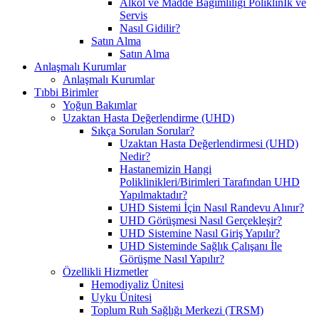
Alkol ve Madde Bağımlılığı Poliklinİk ve
Servis
Nasıl Gidilir?
Satın Alma
Satın Alma
Anlaşmalı Kurumlar
Anlaşmalı Kurumlar
Tıbbi Birimler
Yoğun Bakımlar
Uzaktan Hasta Değerlendirme (UHD)
Sıkça Sorulan Sorular?
Uzaktan Hasta Değerlendirmesi (UHD)
Nedir?
Hastanemizin Hangi
Poliklinikleri/Birimleri Tarafından UHD
Yapılmaktadır?
UHD Sistemi İçin Nasıl Randevu Alınır?
UHD Görüşmesi Nasıl Gerçekleşir?
UHD Sistemine Nasıl Giriş Yapılır?
UHD Sisteminde Sağlık Çalışanı İle
Görüşme Nasıl Yapılır?
Özellikli Hizmetler
Hemodiyaliz Ünitesi
Uyku Ünitesi
Toplum Ruh Sağlığı Merkezi (TRSM)