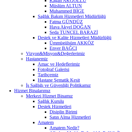
Kağan AKGÖLLÜ
Müslüm ALTUN
Muhammed BİGE
Sağlık Bakım Hizmetleri Müdürlüğü
Fatma GÜNDÜZ
Hava Akyel DOĞAN
Seda TUNÇEL BARAZİ
Destek ve Kalite Hizmetleri Müdürlüğü
Ümmügülsüm AKKÖZ
Enver BAĞCI
Vizyon&Misyon&Değerlerimiz
Hastanemiz
Amaç ve Hedeflerimiz
Fotoğraf Galerisi
Tarihçemiz
Hastane Şematik Kesit
İş Sağlığı ve Güvenliği Politikamız
Hizmet Binalarımız
Merkezi Hizmet Binamız
Sağlık Kurulu
Destek Hizmetleri
Disiplin Birimi
Satın Alma Hizmetleri
Amatem
Amatem Nedir?