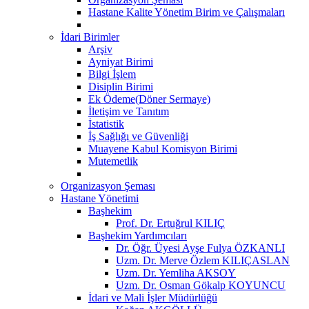
Hastane Kalite Yönetim Birim ve Çalışmaları
İdari Birimler
Arşiv
Ayniyat Birimi
Bilgi İşlem
Disiplin Birimi
Ek Ödeme(Döner Sermaye)
İletişim ve Tanıtım
İstatistik
İş Sağlığı ve Güvenliği
Muayene Kabul Komisyon Birimi
Mutemetlik
Organizasyon Şeması
Hastane Yönetimi
Başhekim
Prof. Dr. Ertuğrul KILIÇ
Başhekim Yardımcıları
Dr. Öğr. Üyesi Ayşe Fulya ÖZKANLI
Uzm. Dr. Merve Özlem KILIÇASLAN
Uzm. Dr. Yemliha AKSOY
Uzm. Dr. Osman Gökalp KOYUNCU
İdari ve Mali İşler Müdürlüğü