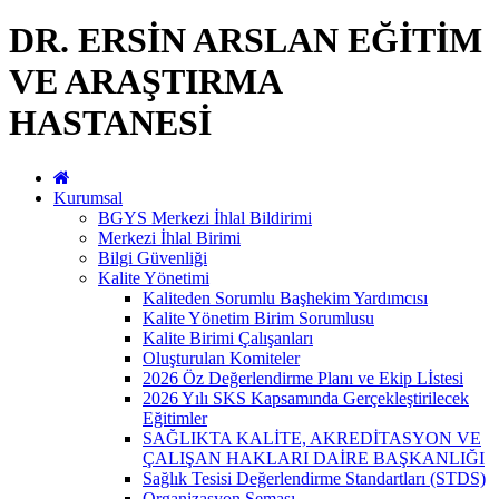
DR. ERSİN ARSLAN EĞİTİM
VE ARAŞTIRMA
HASTANESİ
Kurumsal
BGYS Merkezi İhlal Bildirimi
Merkezi İhlal Birimi
Bilgi Güvenliği
Kalite Yönetimi
Kaliteden Sorumlu Başhekim Yardımcısı
Kalite Yönetim Birim Sorumlusu
Kalite Birimi Çalışanları
Oluşturulan Komiteler
2026 Öz Değerlendirme Planı ve Ekip Lİstesi
2026 Yılı SKS Kapsamında Gerçekleştirilecek
Eğitimler
SAĞLIKTA KALİTE, AKREDİTASYON VE
ÇALIŞAN HAKLARI DAİRE BAŞKANLIĞI
Sağlık Tesisi Değerlendirme Standartları (STDS)
Organizasyon Şeması