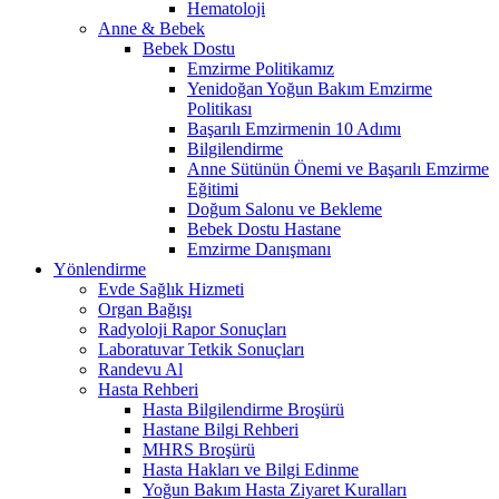
Hematoloji
Anne & Bebek
Bebek Dostu
Emzirme Politikamız
Yenidoğan Yoğun Bakım Emzirme
Politikası
Başarılı Emzirmenin 10 Adımı
Bilgilendirme
Anne Sütünün Önemi ve Başarılı Emzirme
Eğitimi
Doğum Salonu ve Bekleme
Bebek Dostu Hastane
Emzirme Danışmanı
Yönlendirme
Evde Sağlık Hizmeti
Organ Bağışı
Radyoloji Rapor Sonuçları
Laboratuvar Tetkik Sonuçları
Randevu Al
Hasta Rehberi
Hasta Bilgilendirme Broşürü
Hastane Bilgi Rehberi
MHRS Broşürü
Hasta Hakları ve Bilgi Edinme
Yoğun Bakım Hasta Ziyaret Kuralları