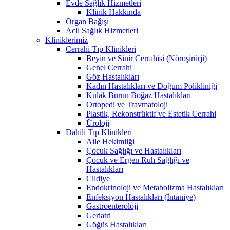
Evde Sağlık Hizmetleri
Klinik Hakkında
Organ Bağışı
Acil Sağlık Hizmetleri
Kliniklerimiz
Cerrahi Tıp Klinikleri
Beyin ve Sinir Cerrahisi (Nöroşirürji)
Genel Cerrahi
Göz Hastalıkları
Kadın Hastalıkları ve Doğum Polikliniği
Kulak Burun Boğaz Hastalıkları
Ortopedi ve Travmatoloji
Plastik, Rekonstrüktif ve Estetik Cerrahi
Üroloji
Dahili Tıp Klinikleri
Aile Hekimliği
Çocuk Sağlığı ve Hastalıkları
Çocuk ve Ergen Ruh Sağlığı ve
Hastalıkları
Cildiye
Endokrinoloji ve Metabolizma Hastalıkları
Enfeksiyon Hastalıkları (İntaniye)
Gastroenteroloji
Geriatri
Göğüs Hastalıkları