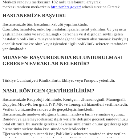
Merkezi randevu merkezinin 182 nolu telefonunu arayarak
merkezi randevu merkezinin
http://mhrs.gov.tr/
adresli sitesine Girerek.
HASTANEMİZE BAŞVURU
Hastanemizde tüm hastaların kabulü yapılmaktadır.
Özürlüler, hamileler, onkoloji hastaları, gaziler, şehit yakınları, 65 yaş üstü
yaşlılar, hakimler ve savcılar, sağlık personeli ve il dışından sevkli gelen
hastaların poliklinik muayenelerinde (genel hizmeti aksatmamak kaydıyla)
öncelik verilmekte olup kayıt işlemleri ilgili poliklinik sekreteri tarafından
yapılmaktadır
MUAYENE BAŞVURUSUNDA BULUNDURULMASI
GEREKEN EVRAKLAR NELERDİR?
Türkiye Cumhuriyeti Kimlik Kartı, Ehliyet veya Pasaport yeterlidir.
NASIL RÖNTGEN ÇEKTİREBİLİRİM?
Hastanemizde Radyoloji biriminde; Rontgen , Ultrasonografi, Mamografi,
Doppler, Mide-Kolon grafi, IVP, MR ve Tomografi hizmetleri verilmektedir.
Verilen bu hizmetler randevu ile gerçekleştirilmektedir.
Hastanemizde randevu aldığınız birimin randevu tarih ve saatine uyunuz.
Randevuya gelemeyecekseniz ilgili yerlerle iletişime geçerek randevunuzu
iptal ettiriniz, bu sayede gereksiz bekleme sürelerinin önüne geçileceği için
hizmetimiz sizlere daha kısa sürede verilebilecektir.
Eğer sizden röntgen istendi ise; Poliklinik sekreteri tarafından size verilen