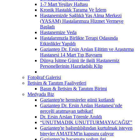
1-7 Mart Yeşilay Haftası
Kronik Hastalık Tarama Ve İzlem
Hastanemizde Sağlıklı Yaş Alma Merkezi
(YAŞAM) Hastalarımıza Hizmet Vermeye
Başladı
Hastanemize Veda
Hastalarımızla Birlikte Terapi Odasında
Etkinlikler Yapıldı
Gaziantep Dr. Ersin Arslan Eğitim ve Araştırma
Hastanesi 14 Mart Tıp Bayramı
Dünya İşitme Günü ile ilgili Hastanemiz
Personellerinin Hazırladığı Klip
Fotoğraf Galerisi
İletişim & Tanıtım Faaliyetleri
Basın & İletişim & Tanıtım Birimi
Medyada Biz
Gaziantep'te hemşireler günü kutlandı
Gaziantep Dr. Ersin Arslan Hastanesi’nde
gerçeği aratmayan tatbikat!
Dr. Ersin Arslan Törenle Anıldı
“UNUTMADIK UNUTTURMAYACAĞIZ”
Gaziantep'te bağımlılığından kurtulmak isteyen
bireyler AMATEM'in kapısını çalıyor
Gaziantep’te hacamata yoğun ilgi