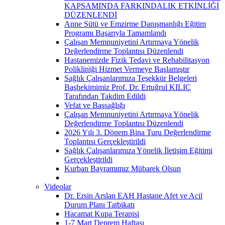
KAPSAMINDA FARKINDALIK ETKİNLİĞİ
DÜZENLENDİ
Anne Sütü ve Emzirme Danışmanlığı Eğitim
Programı Başarıyla Tamamlandı
Çalışan Memnuniyetini Artırmaya Yönelik
Değerlendirme Toplantısı Düzenlendi
Hastanemizde Fizik Tedavi ve Rehabilitasyon
Polikliniği Hizmet Vermeye Başlamıştır
Sağlık Çalışanlarımıza Teşekkür Belgeleri
Başhekimimiz Prof. Dr. Ertuğrul KILIÇ
Tarafından Takdim Edildi
Vefat ve Başsağlığı
Çalışan Memnuniyetini Artırmaya Yönelik
Değerlendirme Toplantısı Düzenlendi
2026 Yılı 3. Dönem Bina Turu Değerlendirme
Toplantısı Gerçekleştirildi
Sağlık Çalışanlarımıza Yönelik İletişim Eğitimi
Gerçekleştirildi
Kurban Bayramımız Mübarek Olsun
Videolar
Dr. Ersin Arslan EAH Hastane Afet ve Acil
Durum Planı Tatbikatı
Hacamat Kupa Terapisi
1-7 Mart Deprem Haftası