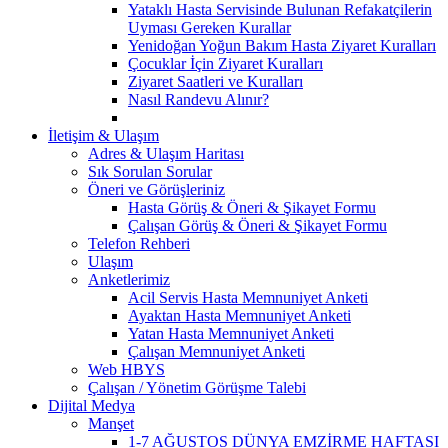
Yataklı Hasta Servisinde Bulunan Refakatçilerin
Uyması Gereken Kurallar
Yenidoğan Yoğun Bakım Hasta Ziyaret Kuralları
Çocuklar İçin Ziyaret Kuralları
Ziyaret Saatleri ve Kuralları
Nasıl Randevu Alınır?
İletişim & Ulaşım
Adres & Ulaşım Haritası
Sık Sorulan Sorular
Öneri ve Görüşleriniz
Hasta Görüş & Öneri & Şikayet Formu
Çalışan Görüş & Öneri & Şikayet Formu
Telefon Rehberi
Ulaşım
Anketlerimiz
Acil Servis Hasta Memnuniyet Anketi
Ayaktan Hasta Memnuniyet Anketi
Yatan Hasta Memnuniyet Anketi
Çalışan Memnuniyet Anketi
Web HBYS
Çalışan / Yönetim Görüşme Talebi
Dijital Medya
Manşet
1-7 AĞUSTOS DÜNYA EMZİRME HAFTASI