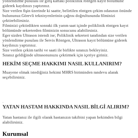
yönlendirme pusulası ile giriş kattaki poliklinik röntgen kayıt bölümüne
giderek kaydınızı yaptırınız.
Size verilen fişin üzerinde ki saatte, belirtilen röntgen çekim odasının önünde
bulununuz.Görevli teknisyenlerinin çağrısı doğrultusunda filminizi
çektirebilirsiniz.
Filminizi çektirdikten sonraki ilk yarım saat içinde poliklinik röntgen kayıt
bölümünde sekreterden filminizin sonucunu alabilirsiniz.
Eger sizden Ultrason istendi ise; Poliklinik sekreteri tarafından size verilen
yönlendirme pusulası ile Servis Röntgen, Ultrason kayıt bölümüne giderek
kaydınızı yaptırınız.
Size verilen çekim tarihi ve saati ile birlikte sıranızı bekleyiniz.
Sıranız geldiğinde ultrasonunuzu çektirmek için içeriye giriniz.
HEKİM SEÇME HAKKIMI NASIL KULLANIRIM?
Muayene olmak istediğiniz hekimi MHRS biriminden randevu alarak
seçebilirsiniz.
.
YATAN HASTAM HAKKINDA NASIL BİLGİ ALIRIM?
Yatan hastanız ile ilgili olarak hastanızın takibini yapan hekimden bilgi
alabilirsiniz.
Kurumsal