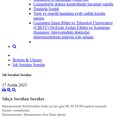
Gaziantep'te doktor kontrolünde hacamat yapıldı
Dualarla Anıldı
Yaşlı ve engelli hastalara evde sağlık kurulu
raporu
Gaziantep İslam Bilim ve Teknoloji Üniversitesi
(GİBTÜ) Dr.Ersin Arslan Eğitim ve Araştırma
Hastanesi, bünyesindeki doktorlar,
depremzedelerin tedavisi için sahada
İletişim & Ulaşım
Sık Sorulan Sorular
Sık Sorulan Sorular
17 Aralık 2025
Sıkça Sorulan Sorular
Hastanemizde Poliklinikler hafta içi her gün 08:30-16:00 saatleri arasında
hizmet vermektedir.
Hastanemizde; Hastanemize Sıra Alma işlemi :