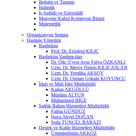
İletişim ve Tanıtım
İstatistik
İş Sağlığı ve Güvenliği
Muayene Kabul Komisyon Birimi
Mutemetlik
Organizasyon Şeması
Hastane Yönetimi
Başhekim
Prof. Dr. Ertuğrul KILIÇ
Başhekim Yardımcıları
Dr. Öğr. Üyesi Ayşe Fulya ÖZKANLI
Uzm. Dr. Merve Özlem KILIÇASLAN
Uzm. Dr. Yemliha AKSOY
Uzm. Dr. Osman Gökalp KOYUNCU
İdari ve Mali İşler Müdürlüğü
Kağan AKGÖLLÜ
Müslüm ALTUN
Muhammed BİGE
Sağlık Bakım Hizmetleri Müdürlüğü
Fatma GÜNDÜZ
Hava Akyel DOĞAN
Seda TUNÇEL BARAZİ
Destek ve Kalite Hizmetleri Müdürlüğü
Ümmügülsüm AKKÖZ