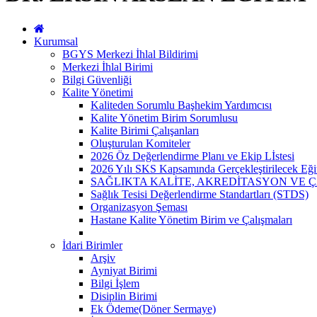
Kurumsal
BGYS Merkezi İhlal Bildirimi
Merkezi İhlal Birimi
Bilgi Güvenliği
Kalite Yönetimi
Kaliteden Sorumlu Başhekim Yardımcısı
Kalite Yönetim Birim Sorumlusu
Kalite Birimi Çalışanları
Oluşturulan Komiteler
2026 Öz Değerlendirme Planı ve Ekip Lİstesi
2026 Yılı SKS Kapsamında Gerçekleştirilecek Eği
SAĞLIKTA KALİTE, AKREDİTASYON VE 
Sağlık Tesisi Değerlendirme Standartları (STDS)
Organizasyon Şeması
Hastane Kalite Yönetim Birim ve Çalışmaları
İdari Birimler
Arşiv
Ayniyat Birimi
Bilgi İşlem
Disiplin Birimi
Ek Ödeme(Döner Sermaye)