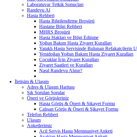
Laboratuvar Tetkik Sonuçları
Randevu Al
Hasta Rehberi
Hasta Bilgilendirme Broşürü
Hastane Bilgi Rehberi
MHRS Broşürü
Hasta Hakları ve Bilgi Edinme
Yoğun Bakım Hasta Ziyaret Kuralları
Yataklı Hasta Servisinde Bulunan Refakatçilerin 
Yenidoğan Yoğun Bakım Hasta Ziyaret Kuralları
Çocuklar İçin Ziyaret Kuralları
Ziyaret Saatleri ve Kuralları
Nasıl Randevu Alınır?
İletişim & Ulaşım
Adres & Ulaşım Haritası
Sık Sorulan Sorular
Öneri ve Görüşleriniz
Hasta Görüş & Öneri & Şikayet Formu
Çalışan Görüş & Öneri & Şikayet Formu
Telefon Rehberi
Ulaşım
Anketlerimiz
Acil Servis Hasta Memnuniyet Anketi
Ayaktan Hasta Memnuniyet Anketi