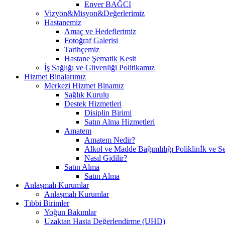
Enver BAĞCI
Vizyon&Misyon&Değerlerimiz
Hastanemiz
Amaç ve Hedeflerimiz
Fotoğraf Galerisi
Tarihçemiz
Hastane Şematik Kesit
İş Sağlığı ve Güvenliği Politikamız
Hizmet Binalarımız
Merkezi Hizmet Binamız
Sağlık Kurulu
Destek Hizmetleri
Disiplin Birimi
Satın Alma Hizmetleri
Amatem
Amatem Nedir?
Alkol ve Madde Bağımlılığı Poliklinİk ve Se
Nasıl Gidilir?
Satın Alma
Satın Alma
Anlaşmalı Kurumlar
Anlaşmalı Kurumlar
Tıbbi Birimler
Yoğun Bakımlar
Uzaktan Hasta Değerlendirme (UHD)