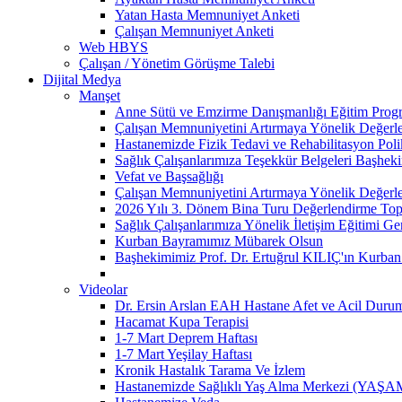
Yatan Hasta Memnuniyet Anketi
Çalışan Memnuniyet Anketi
Web HBYS
Çalışan / Yönetim Görüşme Talebi
Dijital Medya
Manşet
Anne Sütü ve Emzirme Danışmanlığı Eğitim Prog
Çalışan Memnuniyetini Artırmaya Yönelik Değerle
Hastanemizde Fizik Tedavi ve Rehabilitasyon Poli
Sağlık Çalışanlarımıza Teşekkür Belgeleri Başhek
Vefat ve Başsağlığı
Çalışan Memnuniyetini Artırmaya Yönelik Değerle
2026 Yılı 3. Dönem Bina Turu Değerlendirme Topla
Sağlık Çalışanlarımıza Yönelik İletişim Eğitimi Ger
Kurban Bayramımız Mübarek Olsun
Başhekimimiz Prof. Dr. Ertuğrul KILIÇ'ın Kurba
Videolar
Dr. Ersin Arslan EAH Hastane Afet ve Acil Durum 
Hacamat Kupa Terapisi
1-7 Mart Deprem Haftası
1-7 Mart Yeşilay Haftası
Kronik Hastalık Tarama Ve İzlem
Hastanemizde Sağlıklı Yaş Alma Merkezi (YAŞAM