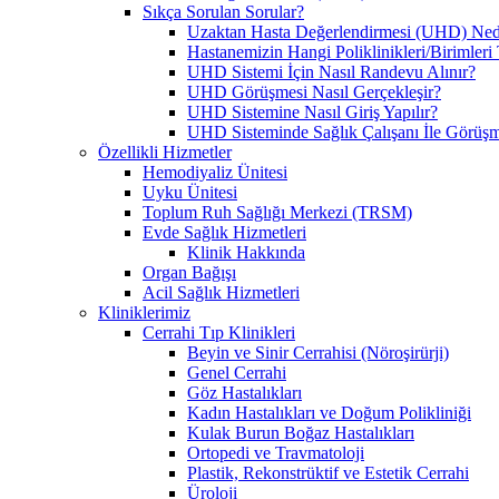
Sıkça Sorulan Sorular?
Uzaktan Hasta Değerlendirmesi (UHD) Ned
Hastanemizin Hangi Poliklinikleri/Birimler
UHD Sistemi İçin Nasıl Randevu Alınır?
UHD Görüşmesi Nasıl Gerçekleşir?
UHD Sistemine Nasıl Giriş Yapılır?
UHD Sisteminde Sağlık Çalışanı İle Görüşme
Özellikli Hizmetler
Hemodiyaliz Ünitesi
Uyku Ünitesi
Toplum Ruh Sağlığı Merkezi (TRSM)
Evde Sağlık Hizmetleri
Klinik Hakkında
Organ Bağışı
Acil Sağlık Hizmetleri
Kliniklerimiz
Cerrahi Tıp Klinikleri
Beyin ve Sinir Cerrahisi (Nöroşirürji)
Genel Cerrahi
Göz Hastalıkları
Kadın Hastalıkları ve Doğum Polikliniği
Kulak Burun Boğaz Hastalıkları
Ortopedi ve Travmatoloji
Plastik, Rekonstrüktif ve Estetik Cerrahi
Üroloji