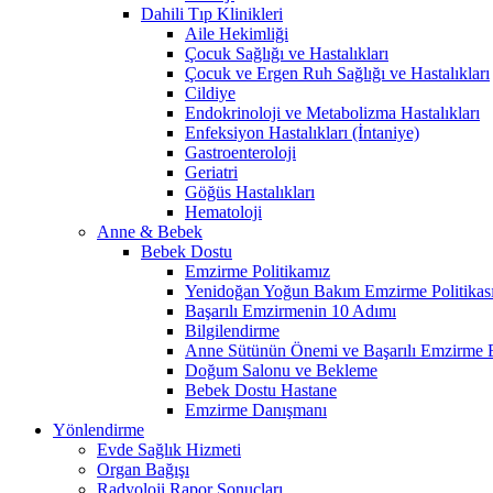
Dahili Tıp Klinikleri
Aile Hekimliği
Çocuk Sağlığı ve Hastalıkları
Çocuk ve Ergen Ruh Sağlığı ve Hastalıkları
Cildiye
Endokrinoloji ve Metabolizma Hastalıkları
Enfeksiyon Hastalıkları (İntaniye)
Gastroenteroloji
Geriatri
Göğüs Hastalıkları
Hematoloji
Anne & Bebek
Bebek Dostu
Emzirme Politikamız
Yenidoğan Yoğun Bakım Emzirme Politikas
Başarılı Emzirmenin 10 Adımı
Bilgilendirme
Anne Sütünün Önemi ve Başarılı Emzirme E
Doğum Salonu ve Bekleme
Bebek Dostu Hastane
Emzirme Danışmanı
Yönlendirme
Evde Sağlık Hizmeti
Organ Bağışı
Radyoloji Rapor Sonuçları