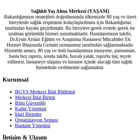
Sağlıklı Yaş Alma Merkezi (YAŞAM)
Bakanlığımızın stratejileri doğrultusunda ülkemizde 80 yaş ve üzeri
bireylerde sağlık erişiminin kolaylaştırılması için Bakanlığımız
tarafından hayata geçirilmiştir. Bu bireylere gerek evinde gerek ise
uzaktan görüntülü hizmet sunulmaktadır. Hastalarımızın takibi,
Dr.Ersin Arslan Eğitim ve Araştırma Hastanesi Mücahitler Ek
Hizmet Binasında Geriatri uzmanımız tarafından sağlanmaktadır.
Hizmetin amacı, 80 yaş ve üstü hastalarımıza muayene, pansuman,
hasta bez raporu, sonda takibi, havalı yatak, raporlu ilaç reçete
edilmesi, hastaneye ulaşımı ve hastane içinde alacağı tüm sağlık
hizmetinin verilmesini sağlamaktır.
Kurumsal
BGYS Merkezi İhlal Bildirimi
Merkezi İhlal Birimi
Bilgi Güvenliği
Kalite Yönetimi
İdari Birimler
Organizasyon Şeması
Hastane Yönetimi
İletişim & Ulaşım