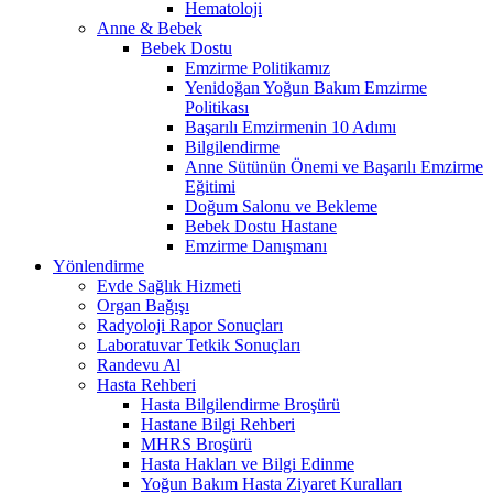
Hematoloji
Anne & Bebek
Bebek Dostu
Emzirme Politikamız
Yenidoğan Yoğun Bakım Emzirme
Politikası
Başarılı Emzirmenin 10 Adımı
Bilgilendirme
Anne Sütünün Önemi ve Başarılı Emzirme
Eğitimi
Doğum Salonu ve Bekleme
Bebek Dostu Hastane
Emzirme Danışmanı
Yönlendirme
Evde Sağlık Hizmeti
Organ Bağışı
Radyoloji Rapor Sonuçları
Laboratuvar Tetkik Sonuçları
Randevu Al
Hasta Rehberi
Hasta Bilgilendirme Broşürü
Hastane Bilgi Rehberi
MHRS Broşürü
Hasta Hakları ve Bilgi Edinme
Yoğun Bakım Hasta Ziyaret Kuralları