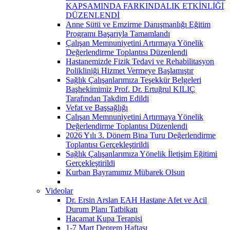
KAPSAMINDA FARKINDALIK ETKİNLİĞİ
DÜZENLENDİ
Anne Sütü ve Emzirme Danışmanlığı Eğitim
Programı Başarıyla Tamamlandı
Çalışan Memnuniyetini Artırmaya Yönelik
Değerlendirme Toplantısı Düzenlendi
Hastanemizde Fizik Tedavi ve Rehabilitasyon
Polikliniği Hizmet Vermeye Başlamıştır
Sağlık Çalışanlarımıza Teşekkür Belgeleri
Başhekimimiz Prof. Dr. Ertuğrul KILIÇ
Tarafından Takdim Edildi
Vefat ve Başsağlığı
Çalışan Memnuniyetini Artırmaya Yönelik
Değerlendirme Toplantısı Düzenlendi
2026 Yılı 3. Dönem Bina Turu Değerlendirme
Toplantısı Gerçekleştirildi
Sağlık Çalışanlarımıza Yönelik İletişim Eğitimi
Gerçekleştirildi
Kurban Bayramımız Mübarek Olsun
Videolar
Dr. Ersin Arslan EAH Hastane Afet ve Acil
Durum Planı Tatbikatı
Hacamat Kupa Terapisi
1-7 Mart Deprem Haftası