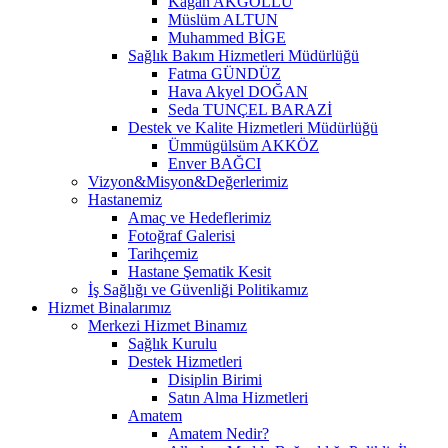
Kağan AKGÖLLÜ
Müslüm ALTUN
Muhammed BİGE
Sağlık Bakım Hizmetleri Müdürlüğü
Fatma GÜNDÜZ
Hava Akyel DOĞAN
Seda TUNÇEL BARAZİ
Destek ve Kalite Hizmetleri Müdürlüğü
Ümmügülsüm AKKÖZ
Enver BAĞCI
Vizyon&Misyon&Değerlerimiz
Hastanemiz
Amaç ve Hedeflerimiz
Fotoğraf Galerisi
Tarihçemiz
Hastane Şematik Kesit
İş Sağlığı ve Güvenliği Politikamız
Hizmet Binalarımız
Merkezi Hizmet Binamız
Sağlık Kurulu
Destek Hizmetleri
Disiplin Birimi
Satın Alma Hizmetleri
Amatem
Amatem Nedir?