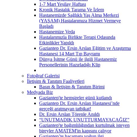
1-7 Mart Yeşilay Haftası
Kronik Hastalık Tarama Ve İzlem
Hastanemizde Sağlıklı Yaş Alma Merkezi
(YAŞAM) Hastalarımıza Hizmet Vermeye
Başladı
Hastanemize Veda
Hastalarımızla Birlikte Terapi Odasında
Etkinlikler Yapıldı
Gaziantep Dr. Ersin Arslan Eğitim ve Araştırma
Hastanesi 14 Mart Tıp Bayramı
Dünya İşitme Günü ile ilgili Hastanemiz
Personellerinin Hazırladığı Klip
Fotoğraf Galerisi
İletişim & Tanıtım Faaliyetleri
Basın & İletişim & Tanıtım Birimi
Medyada Biz
Gaziantep'te hemşireler günü kutlandı
Gaziantep Dr. Ersin Arslan Hastanesi’nde
gerçeği aratmayan tatbikat!
Dr. Ersin Arslan Törenle Anıldı
“UNUTMADIK UNUTTURMAYACAĞIZ”
Gaziantep'te bağımlılığından kurtulmak isteyen
bireyler AMATEM'in kapısını çalıyor
Gaziantep’te hacamata yoğun ilgi