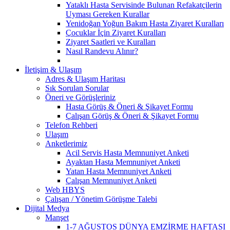
Yataklı Hasta Servisinde Bulunan Refakatçilerin
Uyması Gereken Kurallar
Yenidoğan Yoğun Bakım Hasta Ziyaret Kuralları
Çocuklar İçin Ziyaret Kuralları
Ziyaret Saatleri ve Kuralları
Nasıl Randevu Alınır?
İletişim & Ulaşım
Adres & Ulaşım Haritası
Sık Sorulan Sorular
Öneri ve Görüşleriniz
Hasta Görüş & Öneri & Şikayet Formu
Çalışan Görüş & Öneri & Şikayet Formu
Telefon Rehberi
Ulaşım
Anketlerimiz
Acil Servis Hasta Memnuniyet Anketi
Ayaktan Hasta Memnuniyet Anketi
Yatan Hasta Memnuniyet Anketi
Çalışan Memnuniyet Anketi
Web HBYS
Çalışan / Yönetim Görüşme Talebi
Dijital Medya
Manşet
1-7 AĞUSTOS DÜNYA EMZİRME HAFTASI