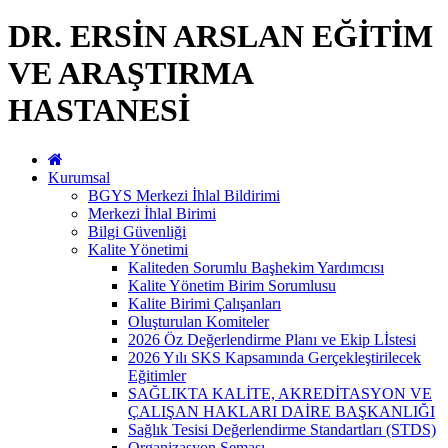
DR. ERSİN ARSLAN EĞİTİM
VE ARAŞTIRMA
HASTANESİ
Kurumsal
BGYS Merkezi İhlal Bildirimi
Merkezi İhlal Birimi
Bilgi Güvenliği
Kalite Yönetimi
Kaliteden Sorumlu Başhekim Yardımcısı
Kalite Yönetim Birim Sorumlusu
Kalite Birimi Çalışanları
Oluşturulan Komiteler
2026 Öz Değerlendirme Planı ve Ekip Lİstesi
2026 Yılı SKS Kapsamında Gerçekleştirilecek
Eğitimler
SAĞLIKTA KALİTE, AKREDİTASYON VE
ÇALIŞAN HAKLARI DAİRE BAŞKANLIĞI
Sağlık Tesisi Değerlendirme Standartları (STDS)
Organizasyon Şeması