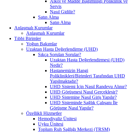
Alkol ve Madde Bağımlılığı Poliklinİk ve
Servis
Nasıl Gidilir?
Satın Alma
Satın Alma
Anlaşmalı Kurumlar
Anlaşmalı Kurumlar
Tıbbi Birimler
Yoğun Bakımlar
Uzaktan Hasta Değerlendirme (UHD)
Sıkça Sorulan Sorular?
Uzaktan Hasta Değerlendirmesi (UHD)
Nedir?
Hastanemizin Hangi
Poliklinikleri/Birimleri Tarafından UHD
Yapılmaktadır?
UHD Sistemi İçin Nasıl Randevu Alınır?
UHD Görüşmesi Nasıl Gerçekleşir?
UHD Sistemine Nasıl Giriş Yapılır?
UHD Sisteminde Sağlık Çalışanı İle
Görüşme Nasıl Yapılır?
Özellikli Hizmetler
Hemodiyaliz Ünitesi
Uyku Ünitesi
Toplum Ruh Sağlığı Merkezi (TRSM)