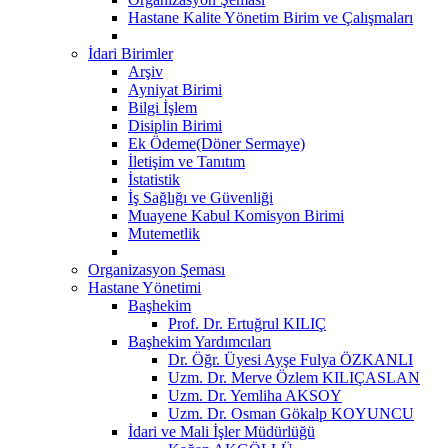
Hastane Kalite Yönetim Birim ve Çalışmaları
İdari Birimler
Arşiv
Ayniyat Birimi
Bilgi İşlem
Disiplin Birimi
Ek Ödeme(Döner Sermaye)
İletişim ve Tanıtım
İstatistik
İş Sağlığı ve Güvenliği
Muayene Kabul Komisyon Birimi
Mutemetlik
Organizasyon Şeması
Hastane Yönetimi
Başhekim
Prof. Dr. Ertuğrul KILIÇ
Başhekim Yardımcıları
Dr. Öğr. Üyesi Ayşe Fulya ÖZKANLI
Uzm. Dr. Merve Özlem KILIÇASLAN
Uzm. Dr. Yemliha AKSOY
Uzm. Dr. Osman Gökalp KOYUNCU
İdari ve Mali İşler Müdürlüğü