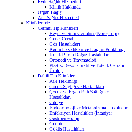
Evde Sağlık Hizmetleri
Klinik Hakkında
Organ Bağışı
Acil Sağlık Hizmetleri
Kliniklerimiz
Cerrahi Tıp Klinikleri
Beyin ve Sinir Cerrahisi (Nöroşirürji)
Genel Cerrahi
Göz Hastalıkları
Kadın Hastalıkları ve Doğum Polikliniği
Kulak Burun Boğaz Hastalıkları
Ortopedi ve Travmatoloji
Plastik, Rekonstrüktif ve Estetik Cerrahi
Üroloji
Dahili Tıp Klinikleri
Aile Hekimliği
Çocuk Sağlığı ve Hastalıkları
Çocuk ve Ergen Ruh Sağlığı ve
Hastalıkları
Cildiye
Endokrinoloji ve Metabolizma Hastalıkları
Enfeksiyon Hastalıkları (İntaniye)
Gastroenteroloji
Geriatri
Göğüs Hastalıkları